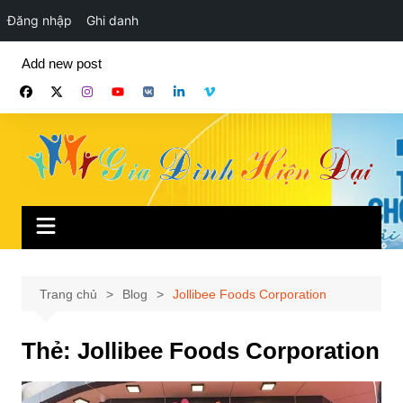
Đăng nhập
Ghi danh
Chuyển
Add new post
đến
phần
nội
dung
Trang chủ
Blog
Jollibee Foods Corporation
Thẻ:
Jollibee Foods Corporation