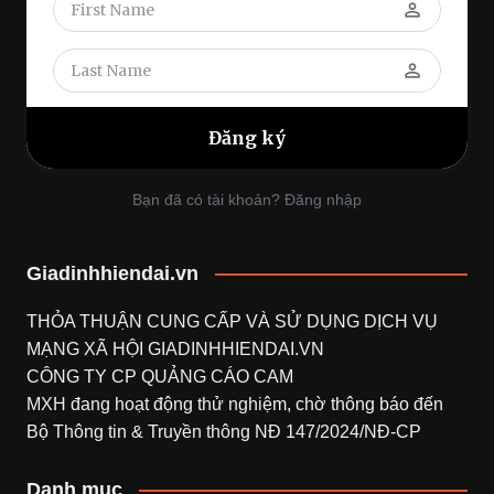
perm_identity
perm_identity
Bạn đã có tài khoản? Đăng nhập
Giadinhhiendai.vn
THỎA THUẬN CUNG CẤP VÀ SỬ DỤNG DỊCH VỤ
MẠNG XÃ HỘI
GIADINHHIENDAI.VN
CÔNG TY CP QUẢNG CÁO CAM
MXH đang hoạt động thử nghiệm, chờ thông báo đến
Bộ Thông tin & Truyền thông NĐ 147/2024/NĐ-CP
Danh mục