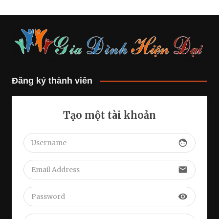
Đăng ký thành viên
Tạo một tài khoản
face
email
visibility