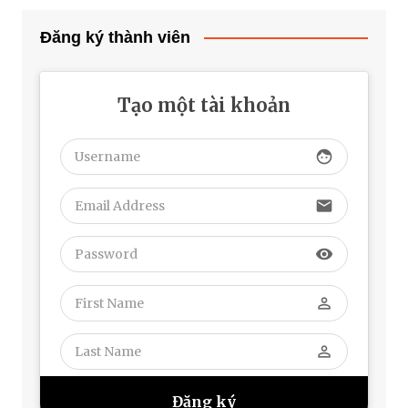
Đăng ký thành viên
Tạo một tài khoản
face
email
visibility
perm_identity
perm_identity