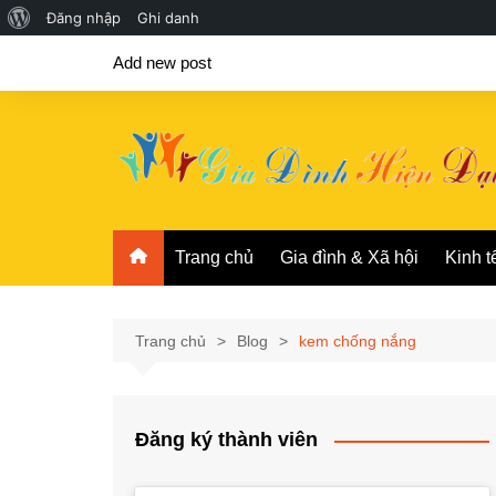
Giới
Đăng nhập
Ghi danh
Chuyển
thiệu
Add new post
đến
về
phần
WordPress
nội
dung
Trang chủ
Gia đình & Xã hội
Kinh t
Trang chủ
Blog
kem chống nắng
Đăng ký thành viên