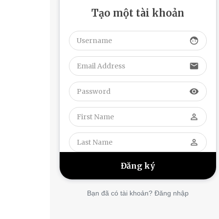
Tạo một tài khoản
face
email
visibility
perm_identity
perm_identity
Bạn đã có tài khoản? Đăng nhập