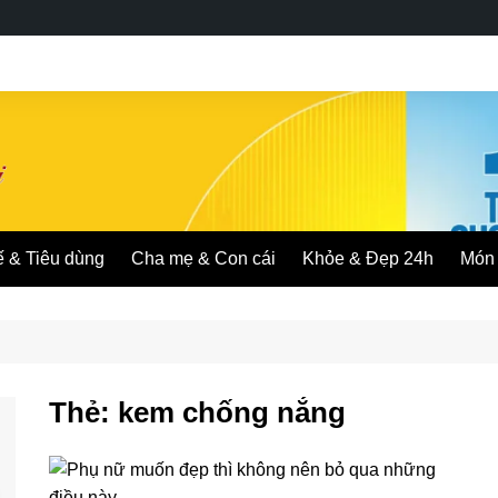
ế & Tiêu dùng
Cha mẹ & Con cái
Khỏe & Đẹp 24h
Món 
Thẻ:
kem chống nắng