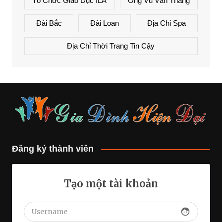
Tổ Chức Giáo Dục ILA
Ông Vũ Văn Thắng
Đài Bắc
Đài Loan
Địa Chỉ Spa
Địa Chỉ Thời Trang Tin Cậy
Đăng ký thành viên
Tạo một tài khoản
face