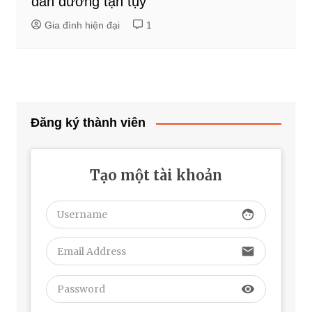
dẫn đường tận tụy
Gia đình hiện đại
1
Đăng ký thành viên
Tạo một tài khoản
face
email
visibility