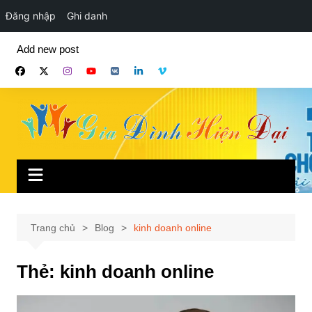
Đăng nhập
Ghi danh
Chuyển
Add new post
đến
phần
nội
dung
Trang chủ
Blog
kinh doanh online
Thẻ:
kinh doanh online