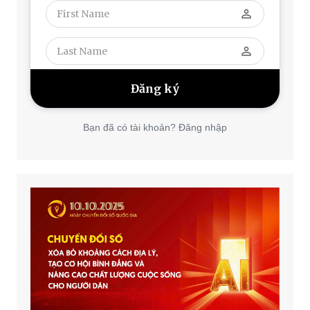
perm_identity
perm_identity
Bạn đã có tài khoản? Đăng nhập