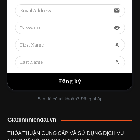
email
visibility
perm_identity
perm_identity
Bạn đã có tài khoản? Đăng nhập
Giadinhhiendai.vn
THỎA THUẬN CUNG CẤP VÀ SỬ DỤNG DỊCH VỤ