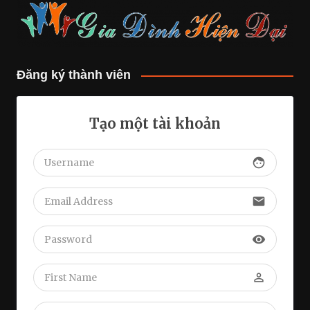
Đăng ký thành viên
Tạo một tài khoản
face
email
visibility
perm_identity