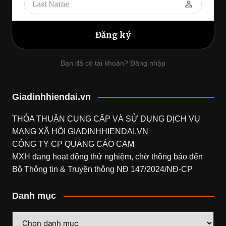
perm_identity
Bạn đã có tài khoản? Đăng nhập
Giadinhhiendai.vn
THỎA THUẬN CUNG CẤP VÀ SỬ DỤNG DỊCH VỤ
MẠNG XÃ HỘI
GIADINHHIENDAI.VN
CÔNG TY CP QUẢNG CÁO CAM
MXH đang hoạt động thử nghiệm, chờ thông báo đến
Bộ Thông tin & Truyền thông NĐ 147/2024/NĐ-CP
Danh mục
Danh