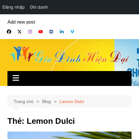
Đăng nhập
Ghi danh
Chuyển
Add new post
đến
phần
nội
dung
Trang chủ
Blog
Lemon Dulci
Thẻ:
Lemon Dulci