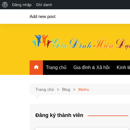
Giới
Đăng nhập
Ghi danh
Chuyển
thiệu
Add new post
đến
về
phần
WordPress
nội
dung
Trang chủ
Gia đình & Xã hội
Kinh t
Trang chủ
Blog
Metro
Đăng ký thành viên