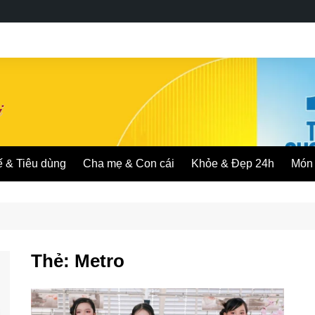
ế & Tiêu dùng
Cha mẹ & Con cái
Khỏe & Đẹp 24h
Món 
Thẻ:
Metro