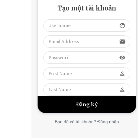
Tạo một tài khoản
face
email
visibility
perm_identity
perm_identity
Bạn đã có tài khoản? Đăng nhập