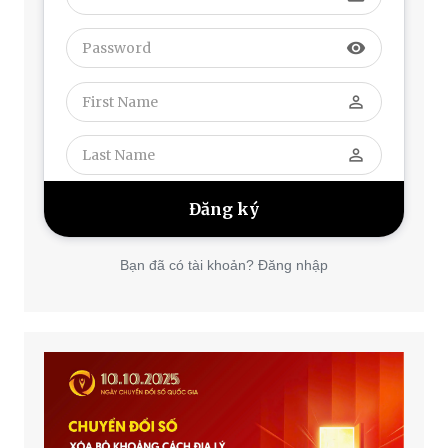
visibility
perm_identity
perm_identity
Bạn đã có tài khoản? Đăng nhập