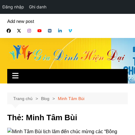
Đăng nhập
Ghi danh
Chuyển
Add new post
đến
phần
nội
dung
Trang chủ
Blog
Minh Tâm Bùi
Thẻ:
Minh Tâm Bùi