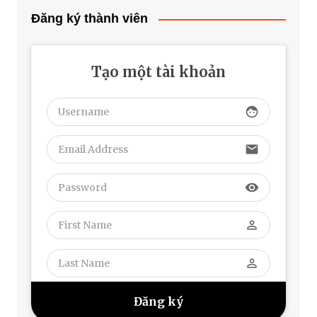
Đăng ký thành viên
Tạo một tài khoản
face
email
visibility
perm_identity
perm_identity