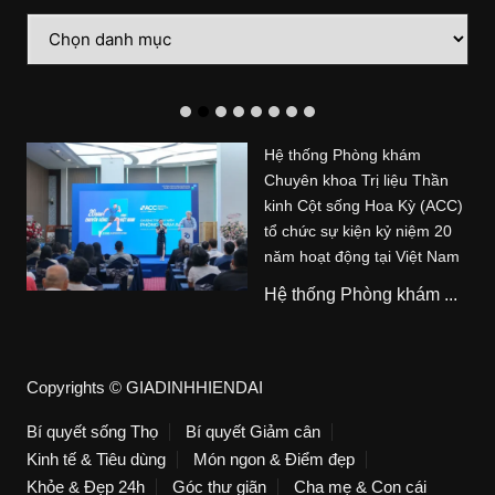
Danh
mục
Hệ thống Phòng khám
Chuyên khoa Trị liệu Thần
kinh Cột sống Hoa Kỳ (ACC)
tổ chức sự kiện kỷ niệm 20
năm hoạt động tại Việt Nam
Hệ thống Phòng khám ...
Copyrights © GIADINHHIENDAI
Bí quyết sống Thọ
Bí quyết Giảm cân
Kinh tế & Tiêu dùng
Món ngon & Điểm đẹp
Khỏe & Đẹp 24h
Góc thư giãn
Cha mẹ & Con cái