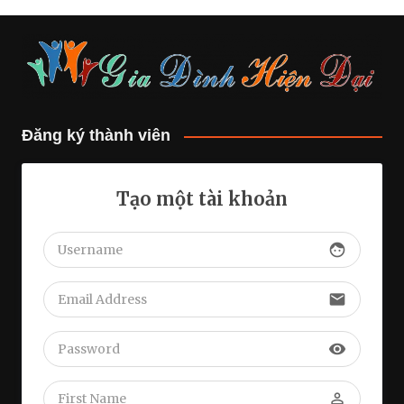
Đăng ký thành viên
Tạo một tài khoản
face
email
visibility
perm_identity