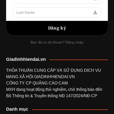
perm_identity
Bạn đã có tài khoản? Đăng nhập
Giadinhhiendai.vn
THỎA THUẬN CUNG CẤP VÀ SỬ DỤNG DỊCH VỤ
MẠNG XÃ HỘI
GIADINHHIENDAI.VN
CÔNG TY CP QUẢNG CÁO CAM
MXH đang hoạt động thử nghiệm, chờ thông báo đến
Bộ Thông tin & Truyền thông NĐ 147/2024/NĐ-CP
Danh mục