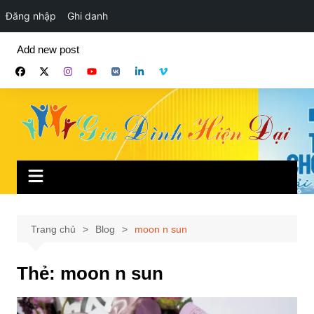
Đăng nhập
Ghi danh
Chuyển
Add new post
đến
phần
nội
dung
Trang chủ
Blog
moon n sun
Thẻ:
moon n sun