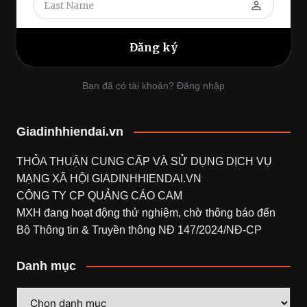
perm_identity
Bạn đã có tài khoản? Đăng nhập
Giadinhhiendai.vn
THỎA THUẬN CUNG CẤP VÀ SỬ DỤNG DỊCH VỤ
MẠNG XÃ HỘI
GIADINHHIENDAI.VN
CÔNG TY CP QUẢNG CÁO CAM
MXH đang hoạt động thử nghiệm, chờ thông báo đến
Bộ Thông tin & Truyền thông NĐ 147/2024/NĐ-CP
Danh mục
Danh