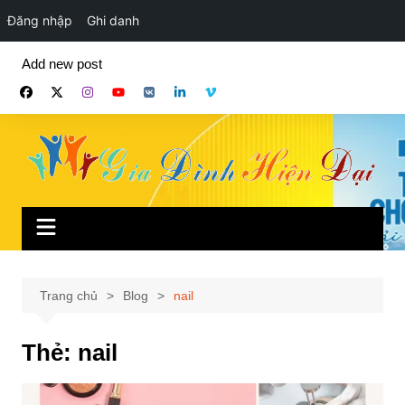
Đăng nhập
Ghi danh
Chuyển
Add new post
đến
phần
nội
dung
Trang chủ
Blog
nail
Thẻ:
nail