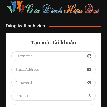
Đăng ký thành viên
Tạo một tài khoản
face
email
visibility
perm_identity