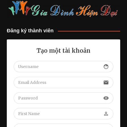
Đăng ký thành viên
Tạo một tài khoản
face
email
visibility
perm_identity