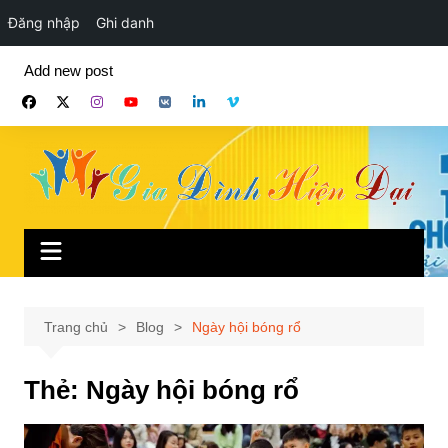
Đăng nhập
Ghi danh
Chuyển
Add new post
đến
phần
nội
dung
Trang chủ
Blog
Ngày hội bóng rổ
Thẻ:
Ngày hội bóng rổ