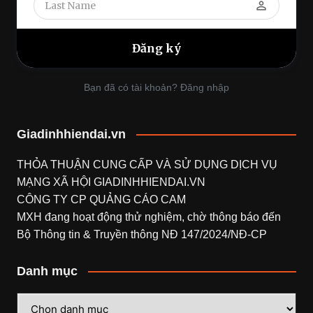
perm_identity
Bạn đã có tài khoản? Đăng nhập
Giadinhhiendai.vn
THỎA THUẬN CUNG CẤP VÀ SỬ DỤNG DỊCH VỤ
MẠNG XÃ HỘI
GIADINHHIENDAI.VN
CÔNG TY CP QUẢNG CÁO CAM
MXH đang hoạt động thử nghiệm, chờ thông báo đến
Bộ Thông tin & Truyền thông NĐ 147/2024/NĐ-CP
Danh mục
Danh