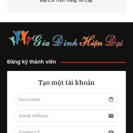
Địa Chỉ Thời Trang Tin Cậy
Đăng ký thành viên
Tạo một tài khoản
face
email
visibility