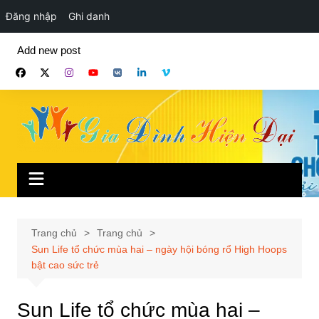
Đăng nhập
Ghi danh
Chuyển
Add new post
đến
phần
nội
dung
Trang chủ
Trang chủ
Sun Life tổ chức mùa hai – ngày hội bóng rổ High Hoops
bật cao sức trẻ
Sun Life tổ chức mùa hai –