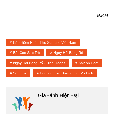
G.P.M
Bảo Hiểm Nhân Thọ Sun Life Việt Nam
Bật Cao Sức Trẻ
Ngày Hội Bóng Rổ
Ngày Hội Bóng Rổ - High Hoops
Saigon Heat
Sun Life
Đội Bóng Rổ Đương Kim Vô Địch
Gia Đình Hiện Đại