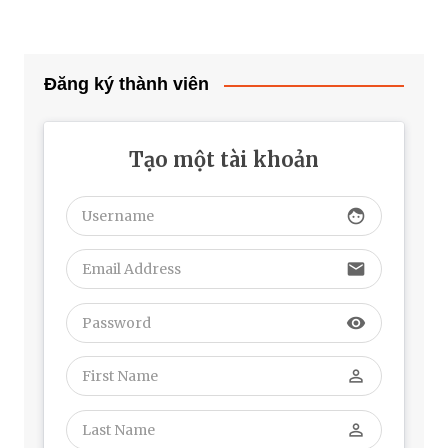
Đăng ký thành viên
Tạo một tài khoản
face
email
visibility
perm_identity
perm_identity