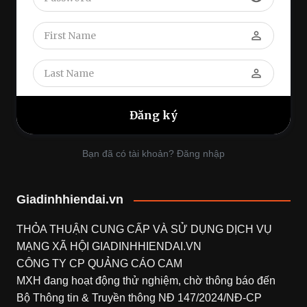
perm_identity
perm_identity
Bạn đã có tài khoản? Đăng nhập
Giadinhhiendai.vn
THỎA THUẬN CUNG CẤP VÀ SỬ DỤNG DỊCH VỤ
MẠNG XÃ HỘI
GIADINHHIENDAI.VN
CÔNG TY CP QUẢNG CÁO CAM
MXH đang hoạt động thử nghiệm, chờ thông báo đến
Bộ Thông tin & Truyền thông NĐ 147/2024/NĐ-CP