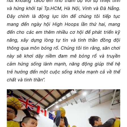
hút khoảng
1.800 em nhỏ tham dự với sự nhiệt tình
và hứng khởi tại Tp.HCM, Hà Nội, Vinh và Đà Nẵng.
Đây chính là động lực lớn để chúng tôi tiếp tục
mang đến ngày hội High Hoops lần thứ hai, mang
đến cho các em thêm nhiều cơ hội để phát triển kỹ
năng, xây dựng lòng tự tin và tinh thần đồng đội
thông qua môn bóng rổ. Chúng tôi tin rằng, sân chơi
này sẽ khơi dậy niềm đam mê bóng rổ và truyền
cảm hứng sống lành mạnh, năng động giúp thế hệ
trẻ hướng đến một cuộc sống khỏe mạnh cả về thể
chất và tinh thần”.