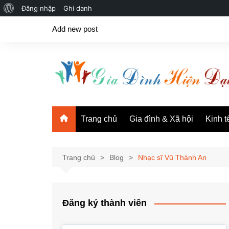
Giới
Đăng nhập
Ghi danh
Chuyển
thiệu
Add new post
đến
về
phần
WordPress
nội
dung
Trang chủ
Gia đình & Xã hội
Kinh t
Trang chủ
Blog
Nhạc sĩ Vũ Thành An
Đăng ký thành viên