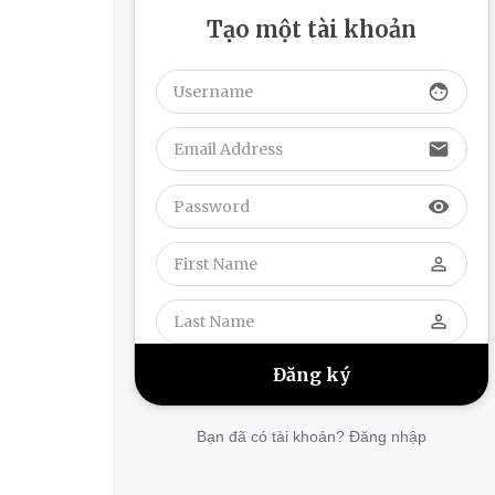
Tạo một tài khoản
face
email
visibility
perm_identity
perm_identity
Bạn đã có tài khoản? Đăng nhập