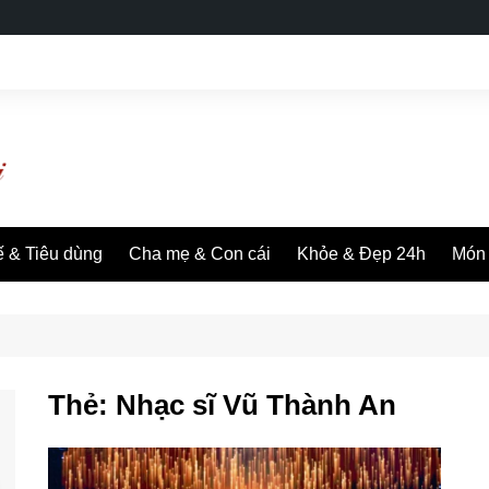
ế & Tiêu dùng
Cha mẹ & Con cái
Khỏe & Đẹp 24h
Món 
Thẻ:
Nhạc sĩ Vũ Thành An