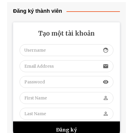
Đăng ký thành viên
Tạo một tài khoản
face
email
visibility
perm_identity
perm_identity