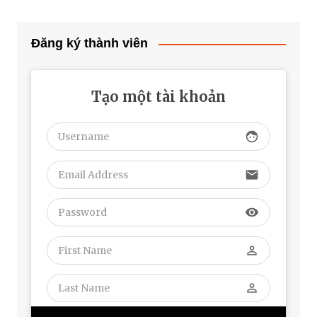
Đăng ký thành viên
Tạo một tài khoản
face
email
visibility
perm_identity
perm_identity