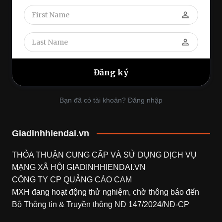
perm_identity
perm_identity
Bạn đã có tài khoản? Đăng nhập
Giadinhhiendai.vn
THỎA THUẬN CUNG CẤP VÀ SỬ DỤNG DỊCH VỤ
MẠNG XÃ HỘI
GIADINHHIENDAI.VN
CÔNG TY CP QUẢNG CÁO CAM
MXH đang hoạt động thử nghiệm, chờ thông báo đến
Bộ Thông tin & Truyền thông NĐ 147/2024/NĐ-CP