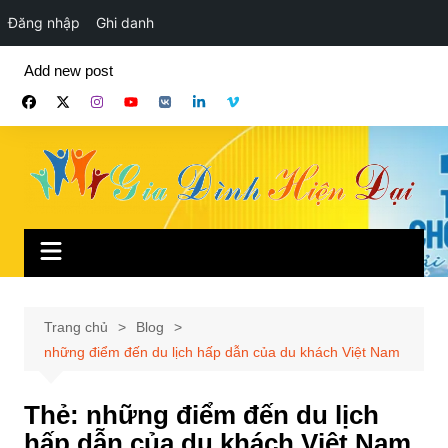
Đăng nhập
Ghi danh
Chuyển
Add new post
đến
phần
nội
dung
Trang chủ
Blog
những điểm đến du lịch hấp dẫn của du khách Việt Nam
Thẻ:
những điểm đến du lịch
hấp dẫn của du khách Việt Nam