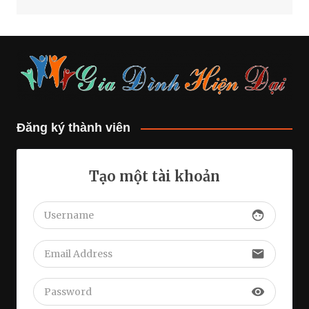
Đăng ký thành viên
Tạo một tài khoản
face
email
visibility