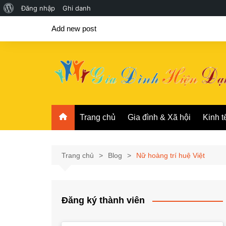
Giới
Đăng nhập
Ghi danh
Chuyển
thiệu
Add new post
đến
về
phần
WordPress
nội
dung
Trang chủ
Gia đình & Xã hội
Kinh t
Trang chủ
Blog
Nữ hoàng trí huệ Việt
Đăng ký thành viên