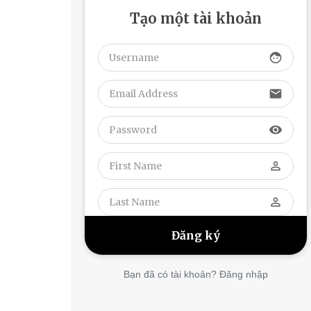
Tạo một tài khoản
face
email
visibility
perm_identity
perm_identity
Bạn đã có tài khoản? Đăng nhập