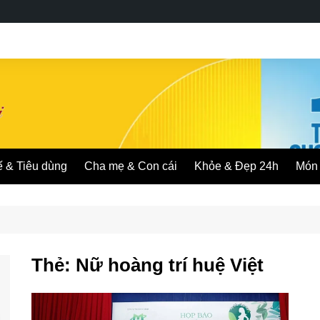
ế & Tiêu dùng
Cha mẹ & Con cái
Khỏe & Đẹp 24h
Món 
Thẻ:
Nữ hoàng trí huệ Việt