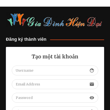
Đăng ký thành viên
Tạo một tài khoản
face
email
visibility