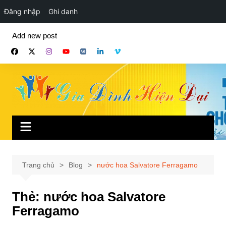
Đăng nhập
Ghi danh
Chuyển
Add new post
đến
phần
nội
dung
Trang chủ
Blog
nước hoa Salvatore Ferragamo
Thẻ:
nước hoa Salvatore
Ferragamo