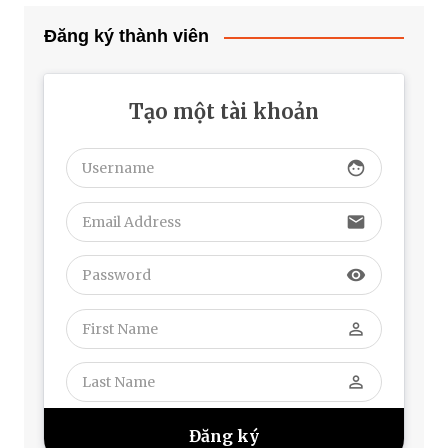
Đăng ký thành viên
Tạo một tài khoản
face
email
visibility
perm_identity
perm_identity