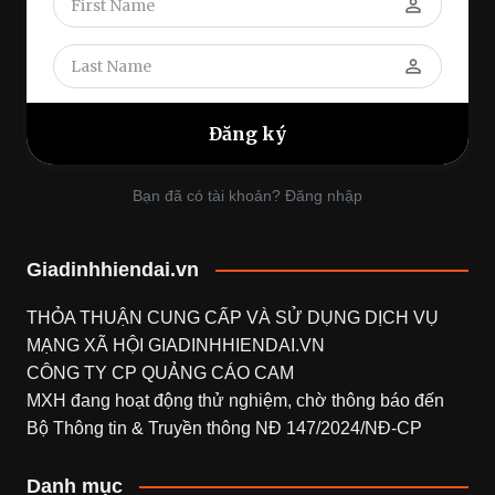
perm_identity
perm_identity
Bạn đã có tài khoản? Đăng nhập
Giadinhhiendai.vn
THỎA THUẬN CUNG CẤP VÀ SỬ DỤNG DỊCH VỤ
MẠNG XÃ HỘI
GIADINHHIENDAI.VN
CÔNG TY CP QUẢNG CÁO CAM
MXH đang hoạt động thử nghiệm, chờ thông báo đến
Bộ Thông tin & Truyền thông NĐ 147/2024/NĐ-CP
Danh mục