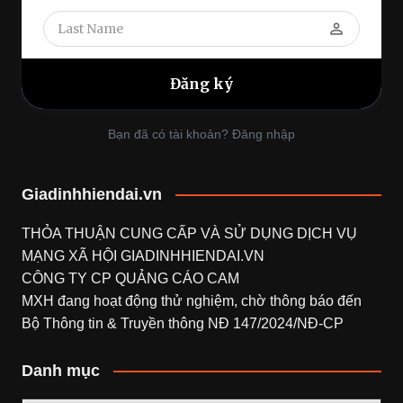
perm_identity
Bạn đã có tài khoản? Đăng nhập
Giadinhhiendai.vn
THỎA THUẬN CUNG CẤP VÀ SỬ DỤNG DỊCH VỤ
MẠNG XÃ HỘI
GIADINHHIENDAI.VN
CÔNG TY CP QUẢNG CÁO CAM
MXH đang hoạt động thử nghiệm, chờ thông báo đến
Bộ Thông tin & Truyền thông NĐ 147/2024/NĐ-CP
Danh mục