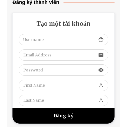
Đăng ký thành viên
Tạo một tài khoản
face
email
visibility
perm_identity
perm_identity