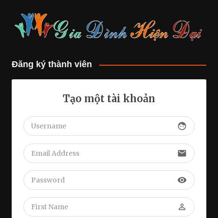
Đăng ký thành viên
Tạo một tài khoản
face
email
visibility
perm_identity