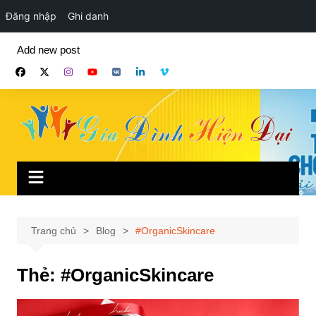
Đăng nhập
Ghi danh
Chuyển
Add new post
đến
phần
nội
dung
Trang chủ
Blog
#OrganicSkincare
Thẻ:
#OrganicSkincare