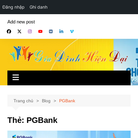
Đăng nhập
Ghi danh
Chuyển
Add new post
đến
phần
nội
dung
Trang chủ
Blog
PGBank
Thẻ:
PGBank