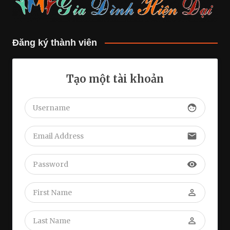
Đăng ký thành viên
Tạo một tài khoản
face
email
visibility
perm_identity
perm_identity