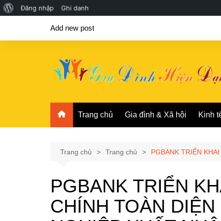
Giới
Đăng nhập
Ghi danh
Chuyển
thiệu
Add new post
đến
về
phần
WordPress
nội
dung
Trang chủ
Gia đình & Xã hội
Kinh t
Trang chủ
Trang chủ
PGBANK TRIỂN KHAI
PGBANK TRIỂN KHA
CHÍNH TOÀN DIỆ