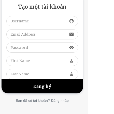
Tạo một tài khoản
face
email
visibility
perm_identity
perm_identity
Bạn đã có tài khoản? Đăng nhập