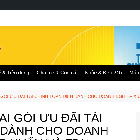
ế & Tiêu dùng
Cha mẹ & Con cái
Khỏe & Đẹp 24h
Món 
 GÓI ƯU ĐÃI TÀI CHÍNH TOÀN DIỆN DÀNH CHO DOANH NGHIỆP XU
I GÓI ƯU ĐÃI TÀI
N DÀNH CHO DOANH