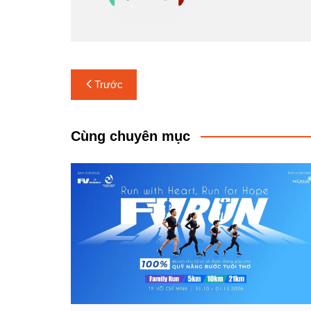
Điều
Trước
hướng
bài
Cùng chuyên mục
viết