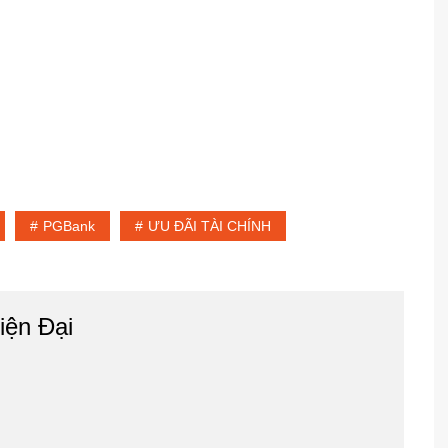
PGBank
ƯU ĐÃI TÀI CHÍNH
iện Đại