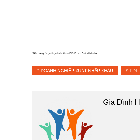
*Nội dung được thực hiện theo ĐKKD của C.A.M Media
DOANH NGHIỆP XUẤT NHẬP KHẨU
FDI
Gia Đình H