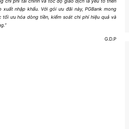
g chi phí tài chính và tốc độ giao dịch là yếu tố then
p xuất nhập khẩu. Với gói ưu đãi này, PGBank mong
tối ưu hóa dòng tiền, kiểm soát chi phí hiệu quả và
g.”
G.D.P