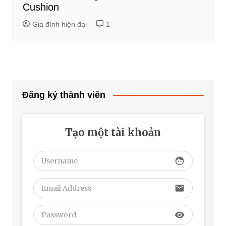
Cushion
Gia đình hiện đại
1
Đăng ký thành viên
Tạo một tài khoản
face
email
visibility