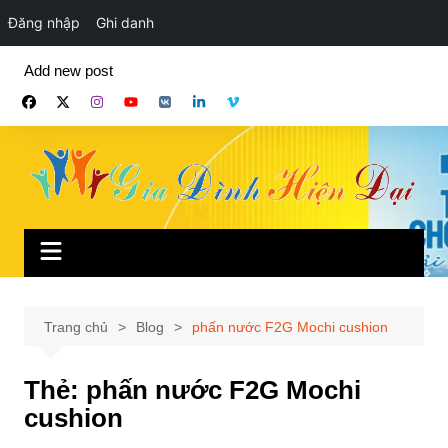
Đăng nhập
Ghi danh
Chuyển
Add new post
đến
phần
nội
dung
Trang chủ
Blog
phấn nước F2G Mochi cushion
Thẻ:
phấn nước F2G Mochi
cushion