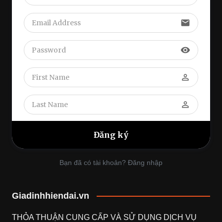
email
visibility
perm_identity
perm_identity
Bạn đã có tài khoản? Đăng nhập
Giadinhhiendai.vn
THỎA THUẬN CUNG CẤP VÀ SỬ DỤNG DỊCH VỤ