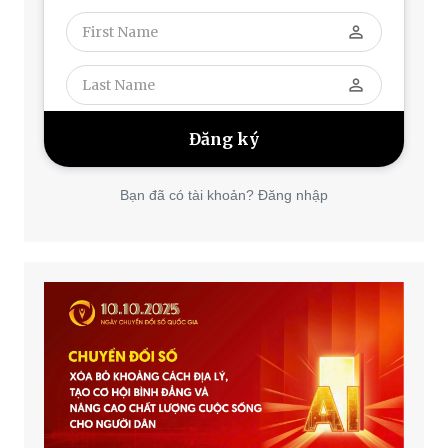
perm_identity
perm_identity
Bạn đã có tài khoản? Đăng nhập