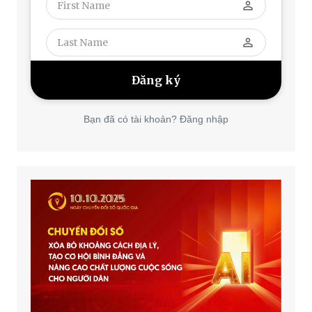
perm_identity
perm_identity
Bạn đã có tài khoản? Đăng nhập