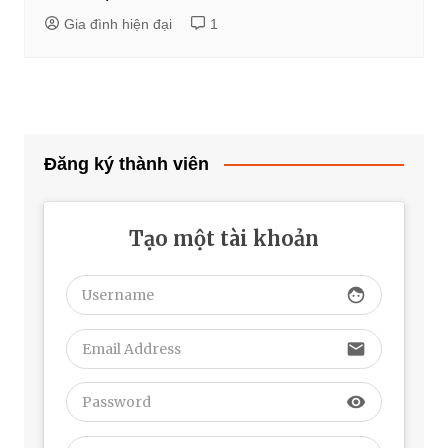
Gia đình hiện đại
1
Đăng ký thành viên
Tạo một tài khoản
face
email
visibility