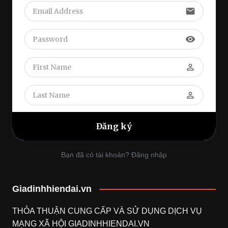
email
visibility
perm_identity
perm_identity
Bạn đã có tài khoản? Đăng nhập
Giadinhhiendai.vn
THỎA THUẬN CUNG CẤP VÀ SỬ DỤNG DỊCH VỤ
MẠNG XÃ HỘI
GIADINHHIENDAI.VN