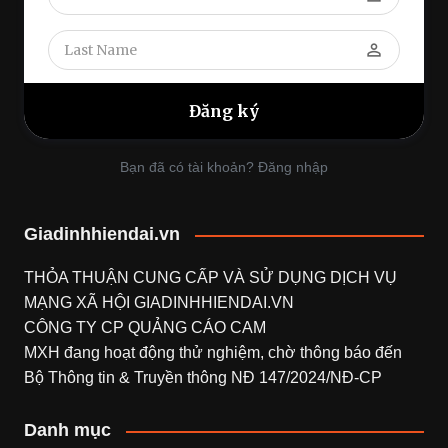
perm_identity
Bạn đã có tài khoản? Đăng nhập
Giadinhhiendai.vn
THỎA THUẬN CUNG CẤP VÀ SỬ DỤNG DỊCH VỤ
MẠNG XÃ HỘI
GIADINHHIENDAI.VN
CÔNG TY CP QUẢNG CÁO CAM
MXH đang hoạt động thử nghiệm, chờ thông báo đến
Bộ Thông tin & Truyền thông NĐ 147/2024/NĐ-CP
Danh mục