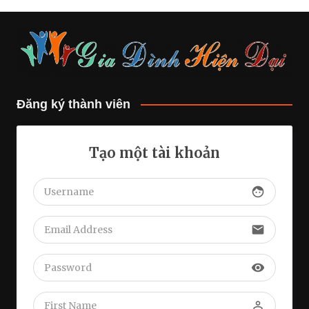
Đăng ký thành viên
Tạo một tài khoản
face
email
visibility
perm_identity