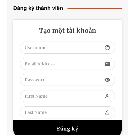
Đăng ký thành viên
Tạo một tài khoản
face
email
visibility
perm_identity
perm_identity