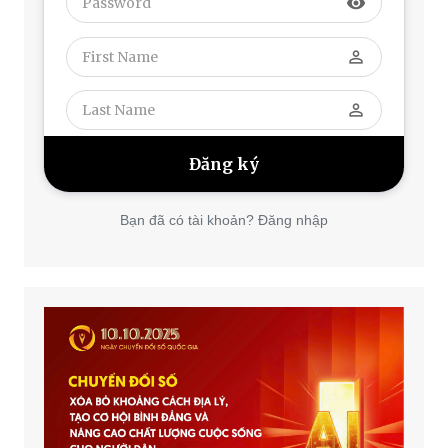
visibility
perm_identity
perm_identity
Bạn đã có tài khoản? Đăng nhập