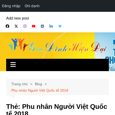
Đăng nhập
Ghi danh
Chuyển
Add new post
đến
phần
nội
dung
Trang chủ
Blog
Phu nhân Người Việt Quốc tế 2018
Thẻ:
Phu nhân Người Việt Quốc
tế 2018