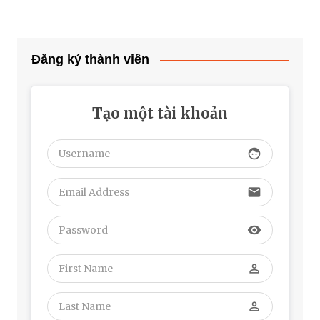
Đăng ký thành viên
Tạo một tài khoản
face
email
visibility
perm_identity
perm_identity