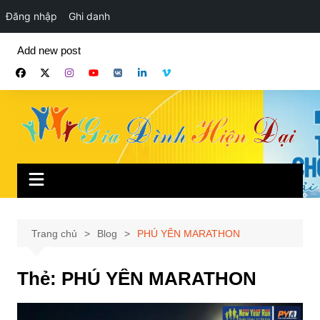
Đăng nhập
Ghi danh
Chuyển
Add new post
đến
phần
nội
dung
Trang chủ
Blog
PHÚ YÊN MARATHON
Thẻ:
PHÚ YÊN MARATHON