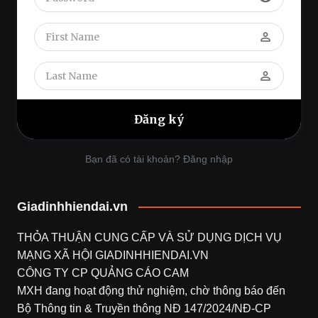
perm_identity
perm_identity
Bạn đã có tài khoản? Đăng nhập
Giadinhhiendai.vn
THỎA THUẬN CUNG CẤP VÀ SỬ DỤNG DỊCH VỤ
MẠNG XÃ HỘI
GIADINHHIENDAI.VN
CÔNG TY CP QUẢNG CÁO CAM
MXH đang hoạt động thử nghiệm, chờ thông báo đến
Bộ Thông tin & Truyền thông NĐ 147/2024/NĐ-CP