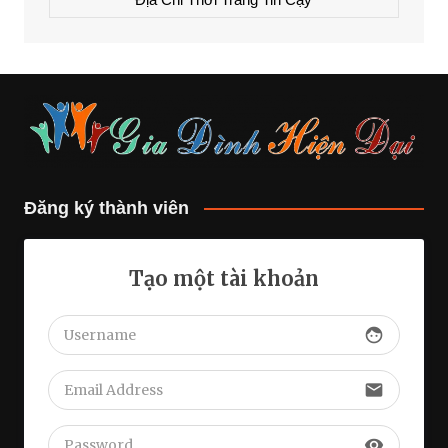
Đăng ký thành viên
Tạo một tài khoản
face
email
visibility