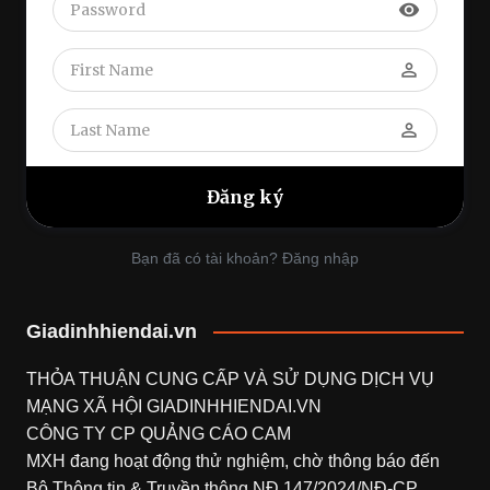
visibility
perm_identity
perm_identity
Bạn đã có tài khoản? Đăng nhập
Giadinhhiendai.vn
THỎA THUẬN CUNG CẤP VÀ SỬ DỤNG DỊCH VỤ
MẠNG XÃ HỘI
GIADINHHIENDAI.VN
CÔNG TY CP QUẢNG CÁO CAM
MXH đang hoạt động thử nghiệm, chờ thông báo đến
Bộ Thông tin & Truyền thông NĐ 147/2024/NĐ-CP