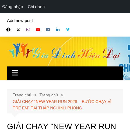
Đăng nhập
Ghi danh
Chuyển
Add new post
đến
phần
nội
dung
Trang chủ
Trang chủ
GIẢI CHẠY “NEW YEAR RUN 2026 – BƯỚC CHẠY VÌ
TRẺ EM” TẠI THÁP NGHINH PHONG
GIẢI CHẠY “NEW YEAR RUN