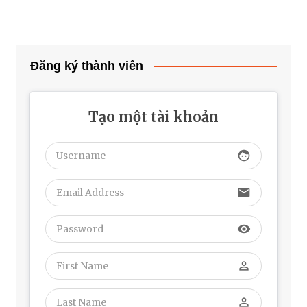
Đăng ký thành viên
Tạo một tài khoản
face
email
visibility
perm_identity
perm_identity