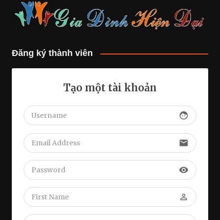
Đăng ký thành viên
Tạo một tài khoản
face
email
visibility
perm_identity