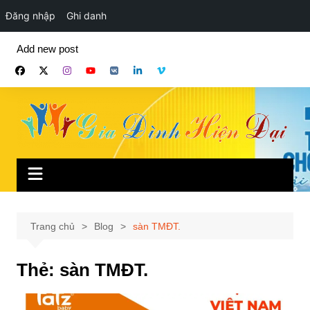
Đăng nhập
Ghi danh
Chuyển
Add new post
đến
phần
nội
dung
Trang chủ
Blog
sàn TMĐT.
Thẻ:
sàn TMĐT.