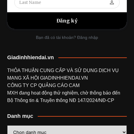
perm_identity
Bạn đã có tài khoản? Đăng nhập
Giadinhhiendai.vn
THỎA THUẬN CUNG CẤP VÀ SỬ DỤNG DỊCH VỤ
MẠNG XÃ HỘI
GIADINHHIENDAI.VN
CÔNG TY CP QUẢNG CÁO CAM
MXH đang hoạt động thử nghiệm, chờ thông báo đến
Bộ Thông tin & Truyền thông NĐ 147/2024/NĐ-CP
Danh mục
Danh