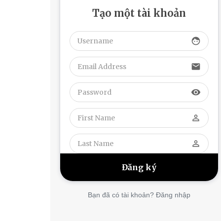
Tạo một tài khoản
face
email
visibility
perm_identity
perm_identity
Bạn đã có tài khoản? Đăng nhập