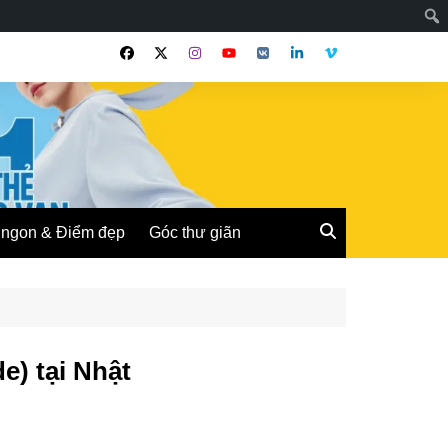
ngon & Điểm đẹp
Góc thư giãn
e) tại Nhật