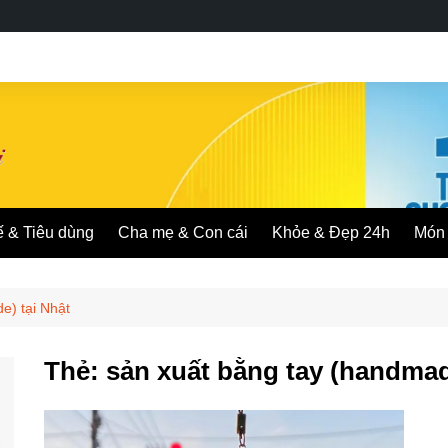
ế & Tiêu dùng
Cha mẹ & Con cái
Khỏe & Đẹp 24h
Món 
e) tại Nhật
Thẻ:
sản xuất bằng tay (handmad