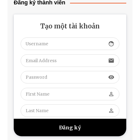
Đăng ký thành viên
Tạo một tài khoản
face
email
visibility
perm_identity
perm_identity