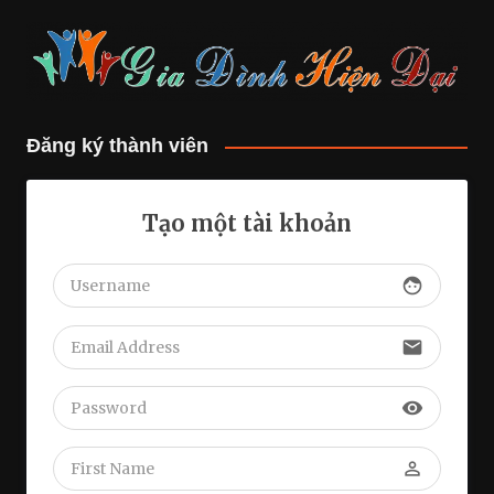
Đăng ký thành viên
Tạo một tài khoản
face
email
visibility
perm_identity