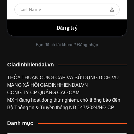
perm_identity
Bạn đã có tài khoản? Đăng nhập
Giadinhhiendai.vn
THỎA THUẬN CUNG CẤP VÀ SỬ DỤNG DỊCH VỤ
MẠNG XÃ HỘI
GIADINHHIENDAI.VN
CÔNG TY CP QUẢNG CÁO CAM
MXH đang hoạt động thử nghiệm, chờ thông báo đến
Bộ Thông tin & Truyền thông NĐ 147/2024/NĐ-CP
Danh mục