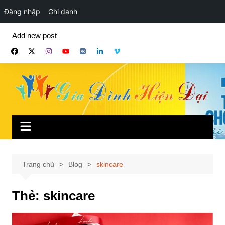
Đăng nhập
Ghi danh
Chuyển
Add new post
đến
phần
nội
dung
Trang chủ
Blog
skincare
Thẻ:
skincare