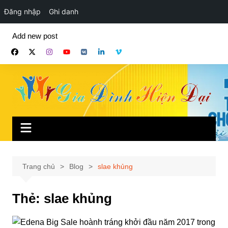
Đăng nhập
Ghi danh
Chuyển
Add new post
đến
phần
nội
dung
Trang chủ
Blog
slae khủng
Thẻ:
slae khủng