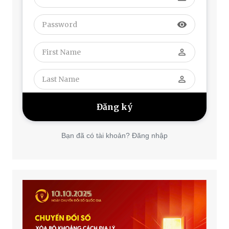
visibility
perm_identity
perm_identity
Bạn đã có tài khoản? Đăng nhập