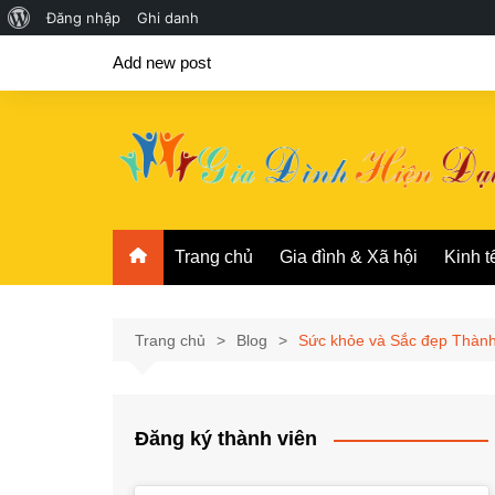
Giới
Đăng nhập
Ghi danh
Chuyển
thiệu
Add new post
đến
về
phần
WordPress
nội
dung
Trang chủ
Gia đình & Xã hội
Kinh t
Trang chủ
Blog
Sức khỏe và Sắc đẹp Thàn
Đăng ký thành viên