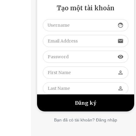
Tạo một tài khoản
face
email
visibility
perm_identity
perm_identity
Bạn đã có tài khoản? Đăng nhập