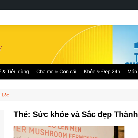
ế & Tiêu dùng
Cha mẹ & Con cái
Khỏe & Đẹp 24h
Món 
h Lộc
Thẻ:
Sức khỏe và Sắc đẹp Thành