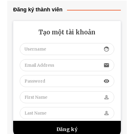
Đăng ký thành viên
Tạo một tài khoản
face
email
visibility
perm_identity
perm_identity