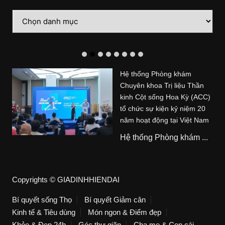
Danh
mục
Hệ thống Phòng khám
Chuyên khoa Trị liệu Thần
kinh Cột sống Hoa Kỳ (ACC)
tổ chức sự kiện kỷ niệm 20
năm hoạt động tại Việt Nam
Hệ thống Phòng khám ...
Copyrights © GIADINHHIENDAI
Bí quyết sống Thọ
Bí quyết Giảm cân
Kinh tế & Tiêu dùng
Món ngon & Điểm đẹp
Khỏe & Đẹp 24h
Góc thư giãn
Cha mẹ & Con cái