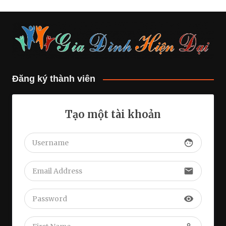
Đăng ký thành viên
Tạo một tài khoản
face
email
visibility