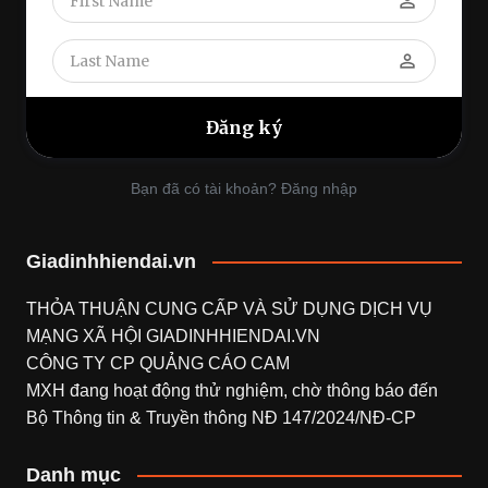
perm_identity
perm_identity
Bạn đã có tài khoản? Đăng nhập
Giadinhhiendai.vn
THỎA THUẬN CUNG CẤP VÀ SỬ DỤNG DỊCH VỤ
MẠNG XÃ HỘI
GIADINHHIENDAI.VN
CÔNG TY CP QUẢNG CÁO CAM
MXH đang hoạt động thử nghiệm, chờ thông báo đến
Bộ Thông tin & Truyền thông NĐ 147/2024/NĐ-CP
Danh mục