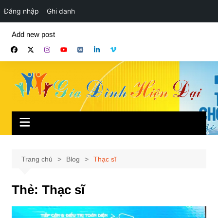
Đăng nhập
Ghi danh
Chuyển
Add new post
đến
phần
nội
dung
Trang chủ
Blog
Thạc sĩ
Thẻ:
Thạc sĩ