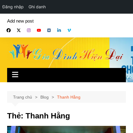
Đăng nhập
Ghi danh
Chuyển
Add new post
đến
phần
nội
dung
Trang chủ
Blog
Thanh Hằng
Thẻ:
Thanh Hằng