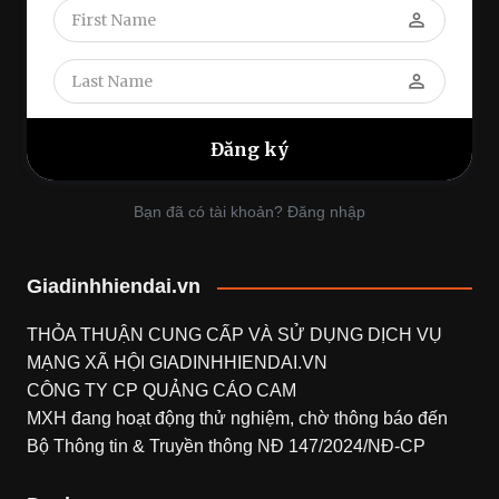
perm_identity
perm_identity
Bạn đã có tài khoản? Đăng nhập
Giadinhhiendai.vn
THỎA THUẬN CUNG CẤP VÀ SỬ DỤNG DỊCH VỤ
MẠNG XÃ HỘI
GIADINHHIENDAI.VN
CÔNG TY CP QUẢNG CÁO CAM
MXH đang hoạt động thử nghiệm, chờ thông báo đến
Bộ Thông tin & Truyền thông NĐ 147/2024/NĐ-CP