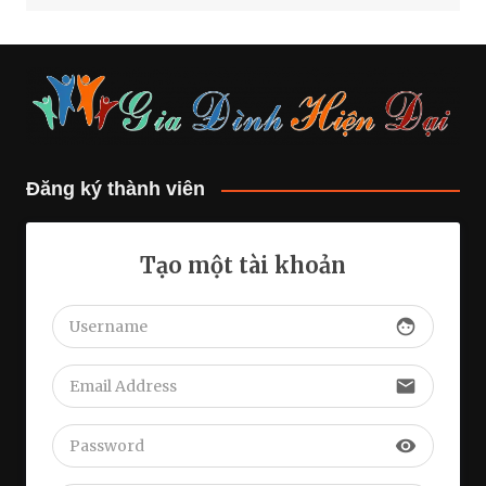
Đăng ký thành viên
Tạo một tài khoản
face
email
visibility