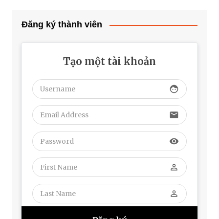
Đăng ký thành viên
Tạo một tài khoản
face
email
visibility
perm_identity
perm_identity