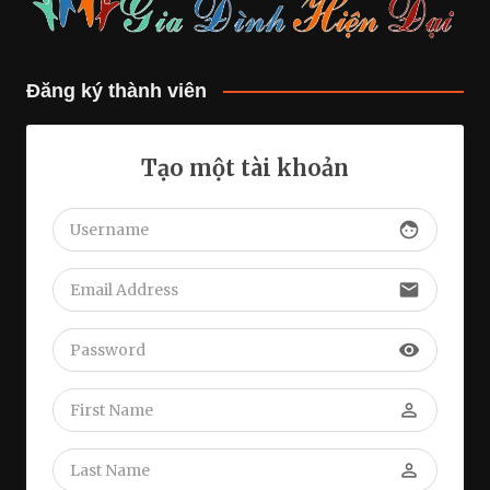
Đăng ký thành viên
Tạo một tài khoản
face
email
visibility
perm_identity
perm_identity