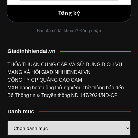
Bạn đã có tài khoản? Đăng nhập
Giadinhhiendai.vn
THỎA THUẬN CUNG CẤP VÀ SỬ DỤNG DỊCH VỤ
MẠNG XÃ HỘI
GIADINHHIENDAI.VN
CÔNG TY CP QUẢNG CÁO CAM
MXH đang hoạt động thử nghiệm, chờ thông báo đến
Bộ Thông tin & Truyền thông NĐ 147/2024/NĐ-CP
Danh mục
Danh
mục