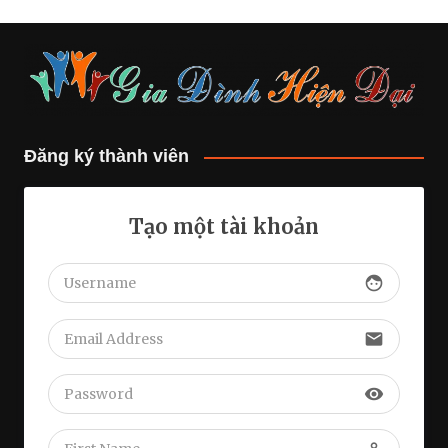
Đăng ký thành viên
Tạo một tài khoản
face
email
visibility