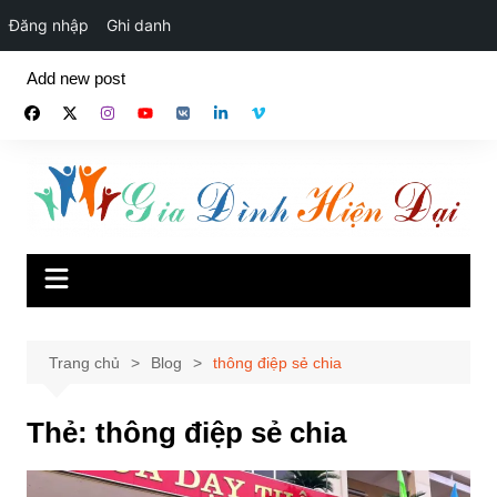
Đăng nhập
Ghi danh
Chuyển
Add new post
đến
phần
nội
dung
Trang chủ
Blog
thông điệp sẻ chia
Thẻ:
thông điệp sẻ chia