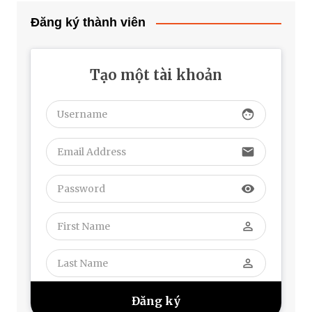
Đăng ký thành viên
Tạo một tài khoản
face
email
visibility
perm_identity
perm_identity