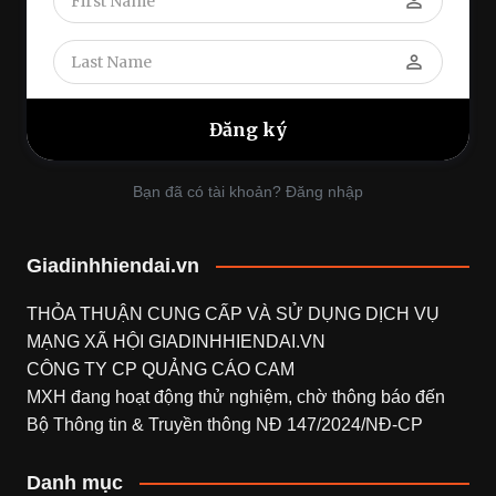
perm_identity
perm_identity
Bạn đã có tài khoản? Đăng nhập
Giadinhhiendai.vn
THỎA THUẬN CUNG CẤP VÀ SỬ DỤNG DỊCH VỤ
MẠNG XÃ HỘI
GIADINHHIENDAI.VN
CÔNG TY CP QUẢNG CÁO CAM
MXH đang hoạt động thử nghiệm, chờ thông báo đến
Bộ Thông tin & Truyền thông NĐ 147/2024/NĐ-CP
Danh mục