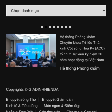
Danh
mục
Hệ thống Phòng khám
Chuyên khoa Trị liệu Thần
kinh Cột sống Hoa Kỳ (ACC)
tổ chức sự kiện kỷ niệm 20
năm hoạt động tại Việt Nam
Hệ thống Phòng khám ...
Copyrights © GIADINHHIENDAI
Bí quyết sống Thọ
Bí quyết Giảm cân
Kinh tế & Tiêu dùng
Món ngon & Điểm đẹp
Khỏe & Đẹp 24h
Góc thư giãn
Cha mẹ & Con cái