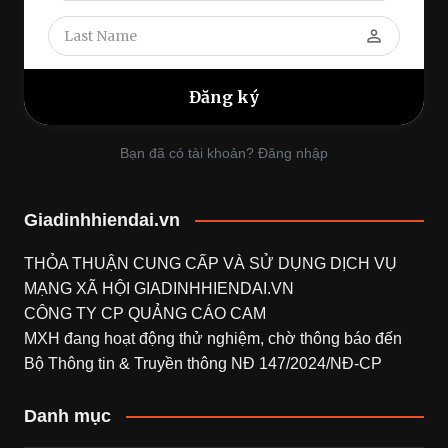
perm_identity
Bạn đã có tài khoản? Đăng nhập
Giadinhhiendai.vn
THỎA THUẬN CUNG CẤP VÀ SỬ DỤNG DỊCH VỤ
MẠNG XÃ HỘI
GIADINHHIENDAI.VN
CÔNG TY CP QUẢNG CÁO CAM
MXH đang hoạt động thử nghiệm, chờ thông báo đến
Bộ Thông tin & Truyền thông NĐ 147/2024/NĐ-CP
Danh mục