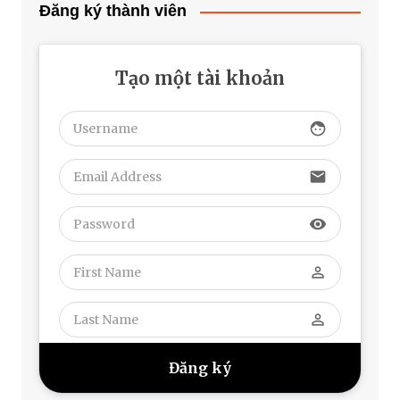
Đăng ký thành viên
Tạo một tài khoản
face
email
visibility
perm_identity
perm_identity