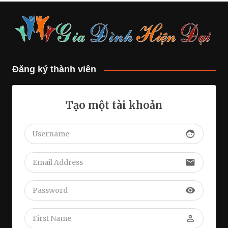
Đăng ký thành viên
Tạo một tài khoản
face
email
visibility
perm_identity