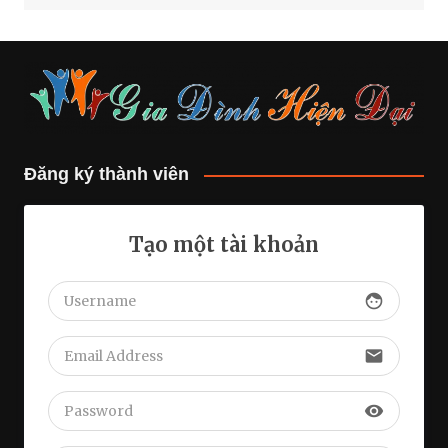
Đăng ký thành viên
Tạo một tài khoản
face
email
visibility