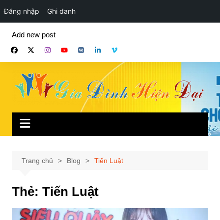
Đăng nhập
Ghi danh
Chuyển
Add new post
đến
phần
nội
dung
Trang chủ
Blog
Tiến Luật
Thẻ:
Tiến Luật