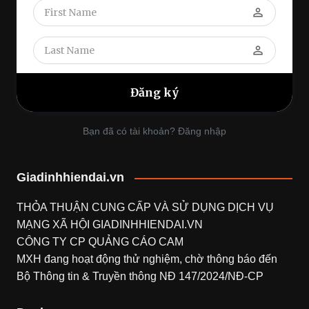
perm_identity
perm_identity
Bạn đã có tài khoản? Đăng nhập
Giadinhhiendai.vn
THỎA THUẬN CUNG CẤP VÀ SỬ DỤNG DỊCH VỤ
MẠNG XÃ HỘI
GIADINHHIENDAI.VN
CÔNG TY CP QUẢNG CÁO CAM
MXH đang hoạt động thử nghiệm, chờ thông báo đến
Bộ Thông tin & Truyền thông NĐ 147/2024/NĐ-CP