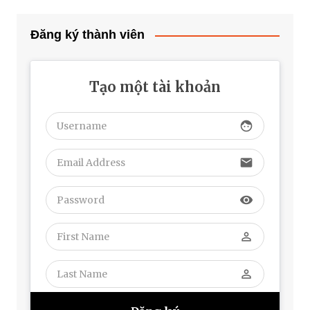
Đăng ký thành viên
Tạo một tài khoản
face
email
visibility
perm_identity
perm_identity