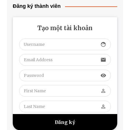
Đăng ký thành viên
Tạo một tài khoản
face
email
visibility
perm_identity
perm_identity