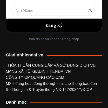
perm_identity
Bạn đã có tài khoản? Đăng nhập
Giadinhhiendai.vn
THỎA THUẬN CUNG CẤP VÀ SỬ DỤNG DỊCH VỤ
MẠNG XÃ HỘI
GIADINHHIENDAI.VN
CÔNG TY CP QUẢNG CÁO CAM
MXH đang hoạt động thử nghiệm, chờ thông báo đến
Bộ Thông tin & Truyền thông NĐ 147/2024/NĐ-CP
Danh mục