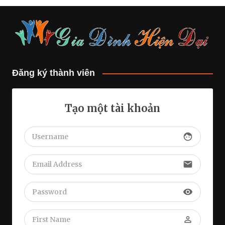
Đăng ký thành viên
Tạo một tài khoản
face
email
visibility
perm_identity