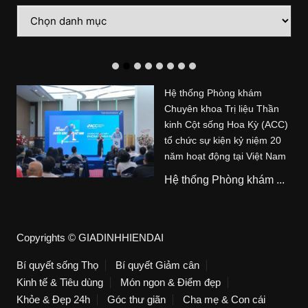
Danh
mục
Hệ thống Phòng khám
Chuyên khoa Trị liệu Thần
kinh Cột sống Hoa Kỳ (ACC)
tổ chức sự kiện kỷ niệm 20
năm hoạt động tại Việt Nam
Hệ thống Phòng khám ...
Copyrights © GIADINHHIENDAI
Bí quyết sống Thọ
Bí quyết Giảm cân
Kinh tế & Tiêu dùng
Món ngon & Điểm đẹp
Khỏe & Đẹp 24h
Góc thư giãn
Cha mẹ & Con cái