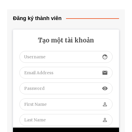
Đăng ký thành viên
Tạo một tài khoản
face
email
visibility
perm_identity
perm_identity