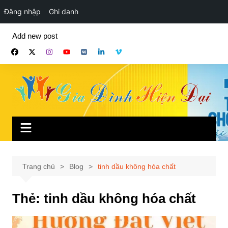
Đăng nhập
Ghi danh
Chuyển
Add new post
đến
phần
nội
dung
Trang chủ
Blog
tinh dầu không hóa chất
Thẻ:
tinh dầu không hóa chất