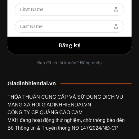
perm_identity
perm_identity
Bạn đã có tài khoản? Đăng nhập
Giadinhhiendai.vn
THỎA THUẬN CUNG CẤP VÀ SỬ DỤNG DỊCH VỤ
MẠNG XÃ HỘI
GIADINHHIENDAI.VN
CÔNG TY CP QUẢNG CÁO CAM
MXH đang hoạt động thử nghiệm, chờ thông báo đến
Bộ Thông tin & Truyền thông NĐ 147/2024/NĐ-CP