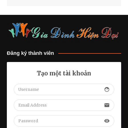
Đăng ký thành viên
Tạo một tài khoản
face
email
visibility