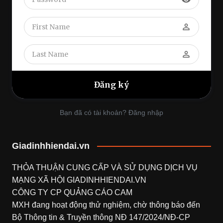
perm_identity
perm_identity
Bạn đã có tài khoản? Đăng nhập
Giadinhhiendai.vn
THỎA THUẬN CUNG CẤP VÀ SỬ DỤNG DỊCH VỤ
MẠNG XÃ HỘI
GIADINHHIENDAI.VN
CÔNG TY CP QUẢNG CÁO CAM
MXH đang hoạt động thử nghiệm, chờ thông báo đến
Bộ Thông tin & Truyền thông NĐ 147/2024/NĐ-CP