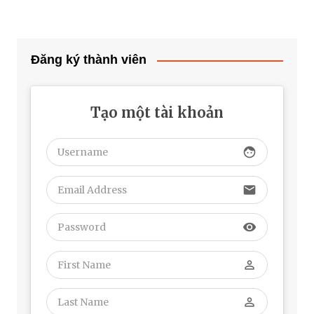
Đăng ký thành viên
Tạo một tài khoản
face
email
visibility
perm_identity
perm_identity