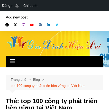
Đăng nhập
Ghi danh
Chuyển
Add new post
đến
phần
nội
dung
Trang chủ
Blog
top 100 công ty phát triển bền vững tại Việt Nam
Thẻ:
top 100 công ty phát triển
bền vững tại Việt Nam