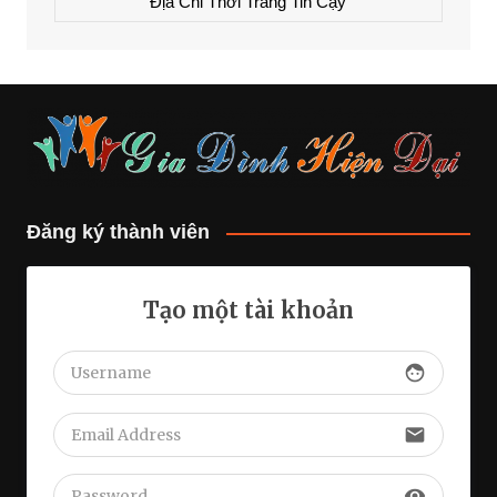
Địa Chỉ Thời Trang Tin Cậy
Đăng ký thành viên
Tạo một tài khoản
face
email
visibility