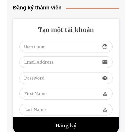
Đăng ký thành viên
Tạo một tài khoản
face
email
visibility
perm_identity
perm_identity