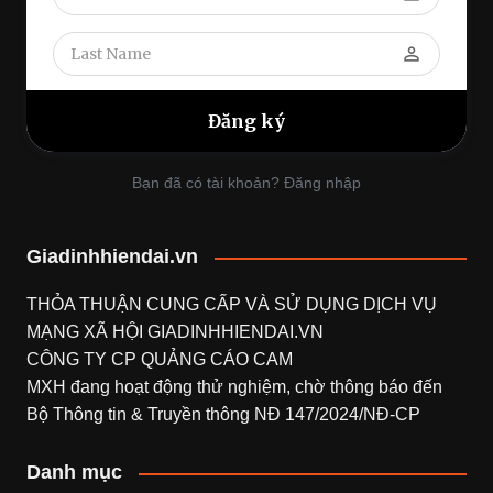
perm_identity
Bạn đã có tài khoản? Đăng nhập
Giadinhhiendai.vn
THỎA THUẬN CUNG CẤP VÀ SỬ DỤNG DỊCH VỤ
MẠNG XÃ HỘI
GIADINHHIENDAI.VN
CÔNG TY CP QUẢNG CÁO CAM
MXH đang hoạt động thử nghiệm, chờ thông báo đến
Bộ Thông tin & Truyền thông NĐ 147/2024/NĐ-CP
Danh mục