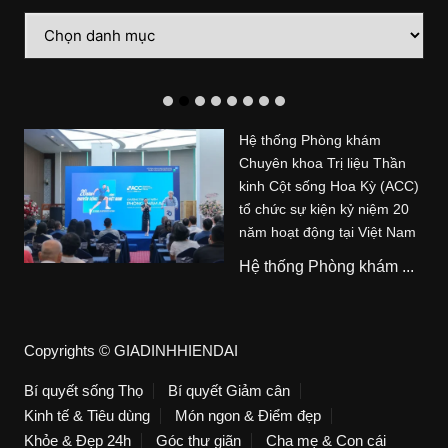
Danh
mục
Hệ thống Phòng khám
Chuyên khoa Trị liệu Thần
kinh Cột sống Hoa Kỳ (ACC)
tổ chức sự kiện kỷ niệm 20
năm hoạt động tại Việt Nam
Hệ thống Phòng khám ...
Copyrights © GIADINHHIENDAI
Bí quyết sống Thọ
Bí quyết Giảm cân
Kinh tế & Tiêu dùng
Món ngon & Điểm đẹp
Khỏe & Đẹp 24h
Góc thư giãn
Cha mẹ & Con cái