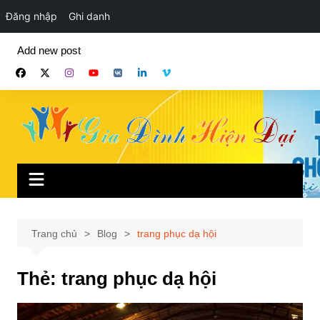
Đăng nhập
Ghi danh
Chuyển
Add new post
đến
phần
nội
dung
Trang chủ
Blog
trang phục dạ hội
Thẻ:
trang phục dạ hội