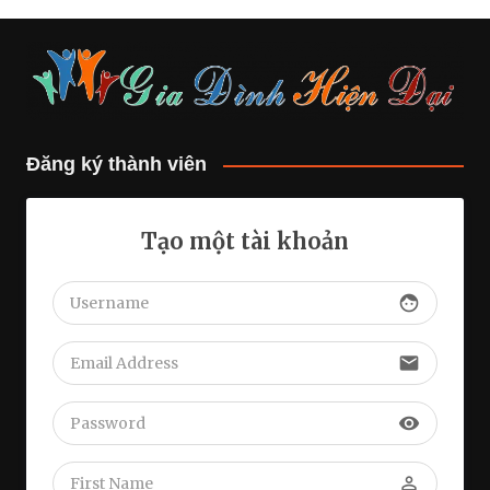
Đăng ký thành viên
Tạo một tài khoản
face
email
visibility
perm_identity