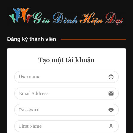
Đăng ký thành viên
Tạo một tài khoản
face
email
visibility
perm_identity