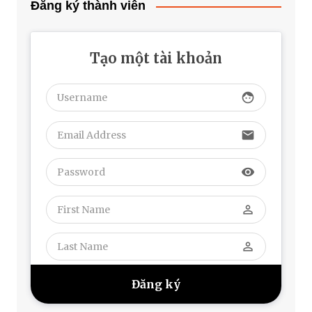
Đăng ký thành viên
Tạo một tài khoản
face
email
visibility
perm_identity
perm_identity