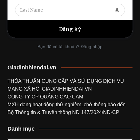
perm_identity
Bạn đã có tài khoản? Đăng nhập
Giadinhhiendai.vn
THỎA THUẬN CUNG CẤP VÀ SỬ DỤNG DỊCH VỤ
MẠNG XÃ HỘI
GIADINHHIENDAI.VN
CÔNG TY CP QUẢNG CÁO CAM
MXH đang hoạt động thử nghiệm, chờ thông báo đến
Bộ Thông tin & Truyền thông NĐ 147/2024/NĐ-CP
Danh mục