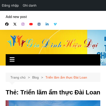
Đăng nhập
Ghi danh
Chuyển
Add new post
đến
phần
nội
dung
Trang chủ
Blog
Triển lãm ẩm thực Đài Loan
Thẻ:
Triển lãm ẩm thực Đài Loan