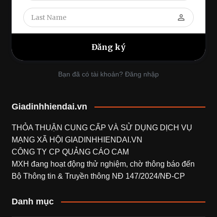
perm_identity
Bạn đã có tài khoản? Đăng nhập
Giadinhhiendai.vn
THỎA THUẬN CUNG CẤP VÀ SỬ DỤNG DỊCH VỤ
MẠNG XÃ HỘI
GIADINHHIENDAI.VN
CÔNG TY CP QUẢNG CÁO CAM
MXH đang hoạt động thử nghiệm, chờ thông báo đến
Bộ Thông tin & Truyền thông NĐ 147/2024/NĐ-CP
Danh mục