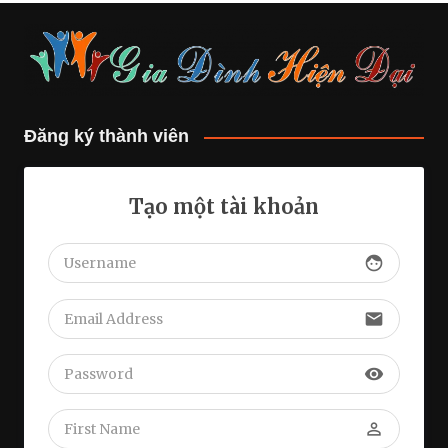
Đăng ký thành viên
Tạo một tài khoản
face
email
visibility
perm_identity