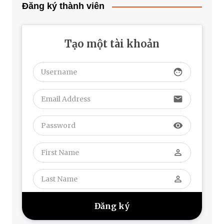
Đăng ký thành viên
Tạo một tài khoản
face
email
visibility
perm_identity
perm_identity