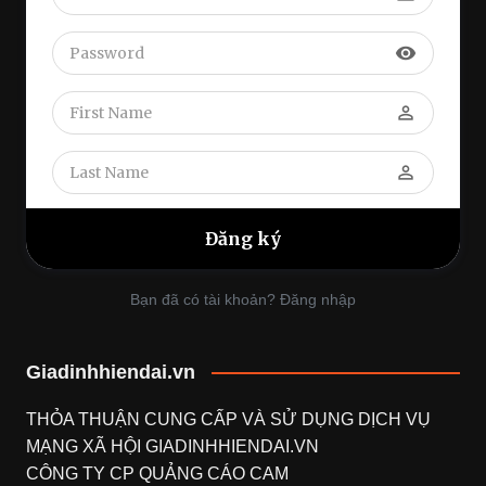
visibility
perm_identity
perm_identity
Bạn đã có tài khoản? Đăng nhập
Giadinhhiendai.vn
THỎA THUẬN CUNG CẤP VÀ SỬ DỤNG DỊCH VỤ
MẠNG XÃ HỘI
GIADINHHIENDAI.VN
CÔNG TY CP QUẢNG CÁO CAM