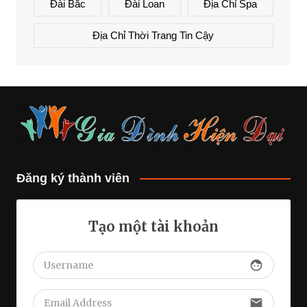
Đài Bắc
Đài Loan
Địa Chỉ Spa
Địa Chỉ Thời Trang Tin Cậy
Đăng ký thành viên
Tạo một tài khoản
face
email