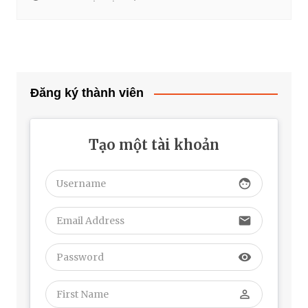
Đăng ký thành viên
Tạo một tài khoản
face
email
visibility
perm_identity