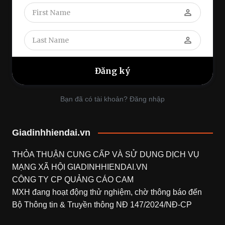
perm_identity
perm_identity
Bạn đã có tài khoản? Đăng nhập
Giadinhhiendai.vn
THỎA THUẬN CUNG CẤP VÀ SỬ DỤNG DỊCH VỤ
MẠNG XÃ HỘI
GIADINHHIENDAI.VN
CÔNG TY CP QUẢNG CÁO CAM
MXH đang hoạt động thử nghiệm, chờ thông báo đến
Bộ Thông tin & Truyền thông NĐ 147/2024/NĐ-CP