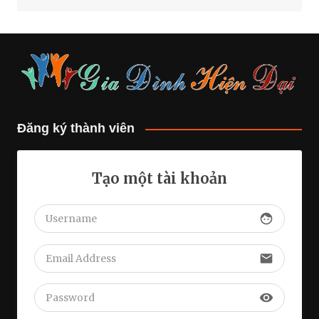
Đăng ký thành viên
Tạo một tài khoản
face
email
visibility