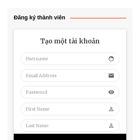
Đăng ký thành viên
Tạo một tài khoản
face
email
visibility
perm_identity
perm_identity