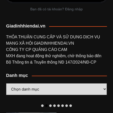
Bạn đã có tài khoản? Đăng nhập
Giadinhhiendai.vn
THỎA THUẬN CUNG CẤP VÀ SỬ DỤNG DỊCH VỤ
MẠNG XÃ HỘI
GIADINHHIENDAI.VN
CÔNG TY CP QUẢNG CÁO CAM
MXH đang hoạt động thử nghiệm, chờ thông báo đến
Bộ Thông tin & Truyền thông NĐ 147/2024/NĐ-CP
Danh mục
Danh
mục