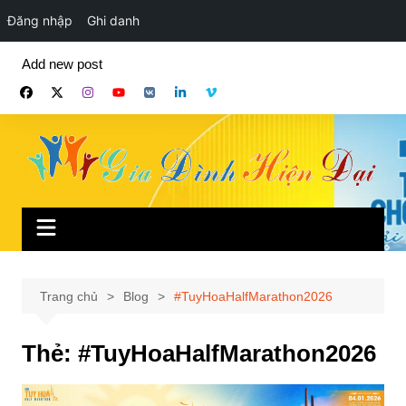
Đăng nhập
Ghi danh
Chuyển
Add new post
đến
phần
nội
dung
Trang chủ
Blog
#TuyHoaHalfMarathon2026
Thẻ:
#TuyHoaHalfMarathon2026