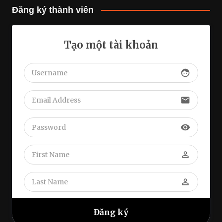
Đăng ký thành viên
Tạo một tài khoản
face
email
visibility
perm_identity
perm_identity