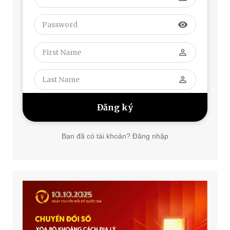
visibility
perm_identity
perm_identity
Bạn đã có tài khoản? Đăng nhập