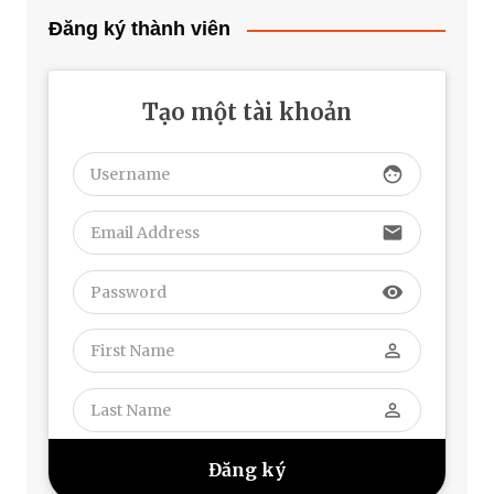
Đăng ký thành viên
Tạo một tài khoản
face
email
visibility
perm_identity
perm_identity