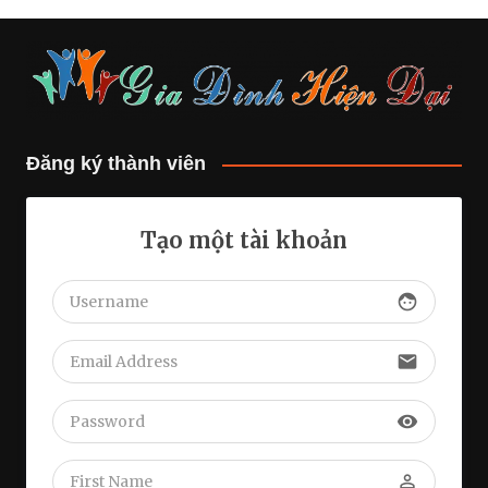
Đăng ký thành viên
Tạo một tài khoản
face
email
visibility
perm_identity