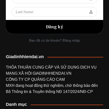
perm_identity
Bạn đã có tài khoản? Đăng nhập
Giadinhhiendai.vn
THỎA THUẬN CUNG CẤP VÀ SỬ DỤNG DỊCH VỤ
MẠNG XÃ HỘI
GIADINHHIENDAI.VN
CÔNG TY CP QUẢNG CÁO CAM
MXH đang hoạt động thử nghiệm, chờ thông báo đến
Bộ Thông tin & Truyền thông NĐ 147/2024/NĐ-CP
Danh mục