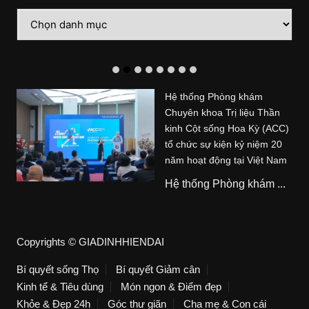
Danh
mục
Hệ thống Phòng khám
Chuyên khoa Trị liệu Thần
kinh Cột sống Hoa Kỳ (ACC)
tổ chức sự kiện kỷ niệm 20
năm hoạt động tại Việt Nam
Hệ thống Phòng khám ...
Copyrights © GIADINHHIENDAI
Bí quyết sống Thọ
Bí quyết Giảm cân
Kinh tế & Tiêu dùng
Món ngon & Điểm đẹp
Khỏe & Đẹp 24h
Góc thư giãn
Cha mẹ & Con cái