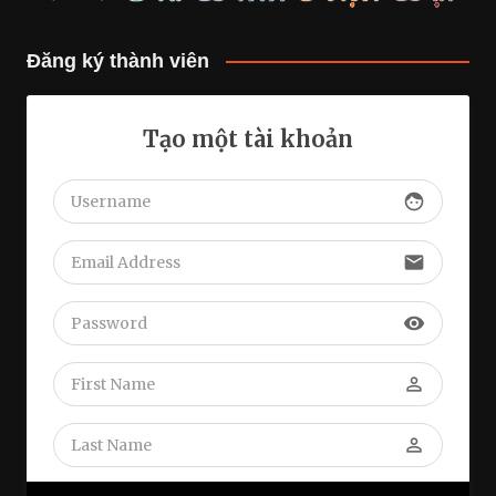
Đăng ký thành viên
Tạo một tài khoản
face
email
visibility
perm_identity
perm_identity