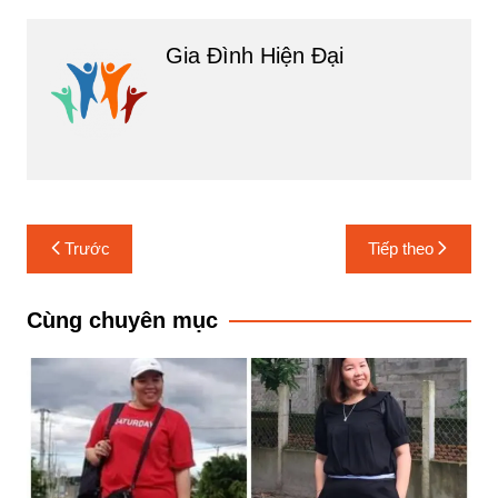
Gia Đình Hiện Đại
Điều
Trước
Tiếp theo
hướng
bài
Cùng chuyên mục
viết