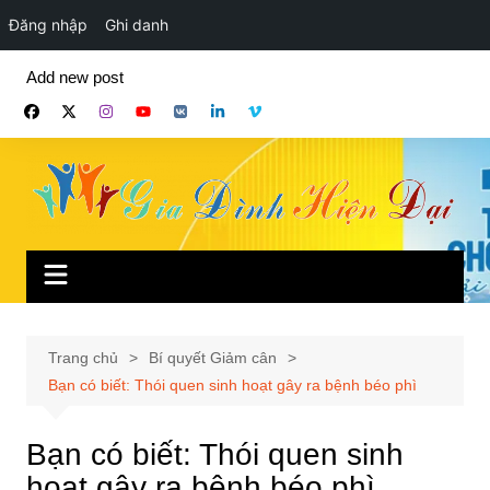
Đăng nhập
Ghi danh
Chuyển
Add new post
đến
phần
nội
dung
Trang chủ
Bí quyết Giảm cân
Bạn có biết: Thói quen sinh hoạt gây ra bệnh béo phì
Bạn có biết: Thói quen sinh
hoạt gây ra bệnh béo phì