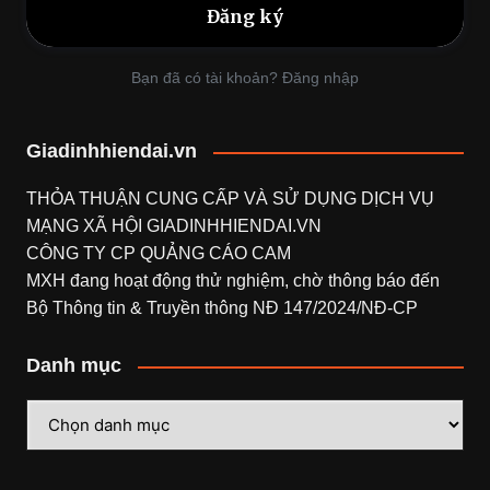
Bạn đã có tài khoản? Đăng nhập
Giadinhhiendai.vn
THỎA THUẬN CUNG CẤP VÀ SỬ DỤNG DỊCH VỤ
MẠNG XÃ HỘI
GIADINHHIENDAI.VN
CÔNG TY CP QUẢNG CÁO CAM
MXH đang hoạt động thử nghiệm, chờ thông báo đến
Bộ Thông tin & Truyền thông NĐ 147/2024/NĐ-CP
Danh mục
Danh
mục