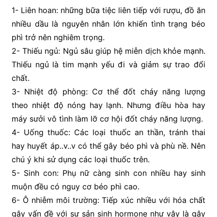
1- Liên hoan: những bữa tiệc liên tiếp với rượu, đồ ăn
nhiều dầu là nguyên nhân lớn khiến tình trạng béo
phì trở nên nghiêm trọng.
2- Thiếu ngủ: Ngủ sâu giúp hệ miễn dịch khỏe mạnh.
Thiếu ngủ là tim mạnh yếu đi và giảm sự trao đổi
chất.
3- Nhiệt độ phòng: Cơ thể đốt cháy năng lượng
theo nhiệt độ nóng hay lạnh. Nhưng điều hòa hay
máy sưởi vô tình làm lỡ cơ hội đốt cháy năng lượng.
4- Uống thuốc: Các loại thuốc an thần, tránh thai
hay huyết áp..v..v có thể gây béo phì và phù nề. Nên
chú ý khi sử dụng các loại thuốc trên.
5- Sinh con: Phụ nữ càng sinh con nhiều hay sinh
muộn đều có nguy cơ béo phì cao.
6- Ô nhiễm môi trường: Tiếp xúc nhiều với hóa chất
gây vấn đề với sự sản sinh hormone như vậy là gây