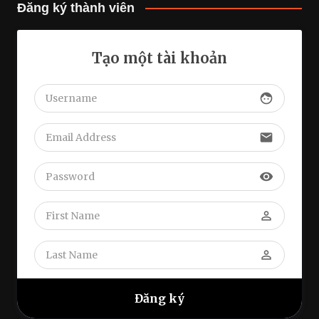
Đăng ký thành viên
Tạo một tài khoản
face
email
visibility
perm_identity
perm_identity