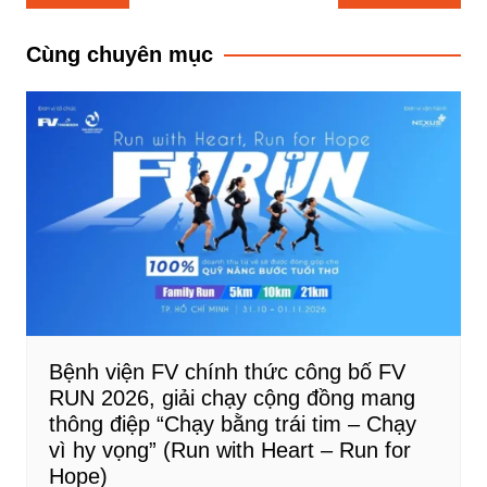
hướng
bài
Cùng chuyên mục
viết
Bệnh viện FV chính thức công bố FV
RUN 2026, giải chạy cộng đồng mang
thông điệp “Chạy bằng trái tim – Chạy
vì hy vọng” (Run with Heart – Run for
Hope)