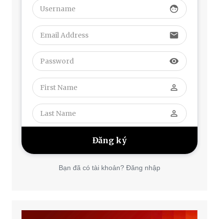
face
email
visibility
perm_identity
perm_identity
Bạn đã có tài khoản? Đăng nhập