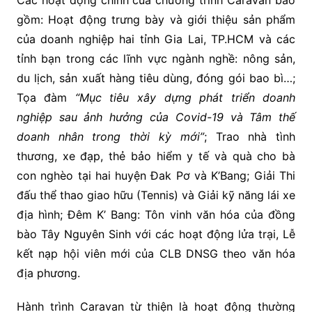
Các hoạt động chính của chương trình Caravan bao
gồm: Hoạt động trưng bày và giới thiệu sản phẩm
của doanh nghiệp hai tỉnh Gia Lai, TP.HCM và các
tỉnh bạn trong các lĩnh vực ngành nghề: nông sản,
du lịch, sản xuất hàng tiêu dùng, đóng gói bao bì…;
Tọa đàm
“Mục tiêu xây dựng phát triển doanh
nghiệp sau ảnh hưởng của Covid-19 và Tâm thế
doanh nhân trong thời kỳ mới”
; Trao nhà tình
thương, xe đạp, thẻ bảo hiểm y tế và quà cho bà
con nghèo tại hai huyện Đak Pơ và K’Bang; Giải Thi
đấu thể thao giao hữu (Tennis) và Giải kỹ năng lái xe
địa hình; Đêm K’ Bang: Tôn vinh văn hóa của đồng
bào Tây Nguyên Sinh với các hoạt động lửa trại, Lễ
kết nạp hội viên mới của CLB DNSG theo văn hóa
địa phương.
Hành trình Caravan từ thiện là hoạt động thường