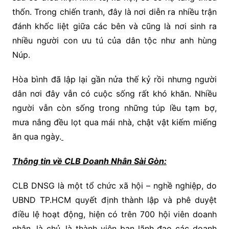
thốn. Trong chiến tranh, đây là nơi diễn ra nhiều trận
đánh khốc liệt giữa các bên và cũng là nơi sinh ra
nhiều người con ưu tú của dân tộc như anh hùng
Núp.
Hòa bình đã lập lại gần nửa thế kỷ rồi nhưng người
dân nơi đây vẫn có cuộc sống rất khó khăn. Nhiều
người vẫn còn sống trong những túp lều tạm bợ,
mưa nắng đều lọt qua mái nhà, chật vật kiếm miếng
ăn qua ngày.
Thông tin về CLB Doanh Nhân Sài Gòn:
CLB DNSG là một tổ chức xã hội – nghề nghiệp, do
UBND TP.HCM quyết định thành lập và phê duyệt
điều lệ hoạt động, hiện có trên 700 hội viên doanh
nhân, là chủ, là thành viên ban lãnh đạo các doanh