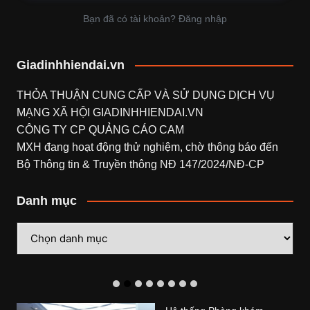
Bạn đã có tài khoản? Đăng nhập
Giadinhhiendai.vn
THỎA THUẬN CUNG CẤP VÀ SỬ DỤNG DỊCH VỤ
MẠNG XÃ HỘI
GIADINHHIENDAI.VN
CÔNG TY CP QUẢNG CÁO CAM
MXH đang hoạt động thử nghiệm, chờ thông báo đến
Bộ Thông tin & Truyền thông NĐ 147/2024/NĐ-CP
Danh mục
Danh
mục