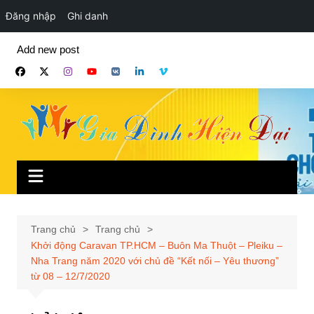
Đăng nhập
Ghi danh
Chuyển
Add new post
đến
phần
nội
dung
Trang chủ
Trang chủ
Khởi động Caravan TP.HCM – Buôn Ma Thuột – Pleiku –
Nha Trang năm 2020 với chủ đề “Kết nối – Yêu thương”
từ 08 – 12/7/2020