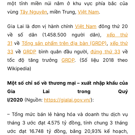
một tỉnh miền núi nằm ở khu vực phía bắc của
vùng
Tây Nguyên
, miền Trung,
Việt Nam
.
Gia Lai là đơn vị hành chính
Việt Nam
đông thứ 20
về số dân (1.458.500 người dân),
xếp thứ
31
về
Tổng sản phẩm trên địa bàn (GRDP)
,
xếp thứ
33
về
GRDP
bình quân đầu người,
đứng thứ 33
về
tốc độ tăng trưởng
GRDP
. (Số liệu 2018 theo
Wikipedia)
Một số chỉ số về thương mại – xuất nhập khẩu của
Gia Lai trong Quý
I/2020
(Nguồn:
https://gialai.gov.vn/
):
– Tổng mức bán lẻ hàng hóa và doanh thu dịch vụ
tháng 3 ước đạt 4.575 tỷ đồng, tính chung 3 tháng
ước đạt 16.748 tỷ đồng, bằng 20,93% kế hoạch,