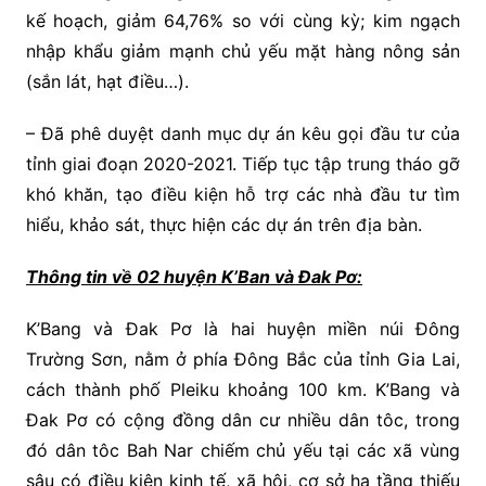
kế hoạch, giảm 64,76% so với cùng kỳ; kim ngạch
nhập khẩu giảm mạnh chủ yếu mặt hàng nông sản
(sắn lát, hạt điều…).
– Đã phê duyệt danh mục dự án kêu gọi đầu tư của
tỉnh giai đoạn 2020-2021. Tiếp tục tập trung tháo gỡ
khó khăn, tạo điều kiện hỗ trợ các nhà đầu tư tìm
hiểu, khảo sát, thực hiện các dự án trên địa bàn.
Thông tin về 02 huyện K’Ban và Đak Pơ:
K’Bang và Đak Pơ là hai huyện miền núi Đông
Trường Sơn, nằm ở phía Đông Bắc của tỉnh Gia Lai,
cách thành phố Pleiku khoảng 100 km. K’Bang và
Đak Pơ có cộng đồng dân cư nhiều dân tôc, trong
đó dân tôc Bah Nar chiếm chủ yếu tại các xã vùng
sâu có điều kiện kinh tế, xã hội, cơ sở hạ tầng thiếu