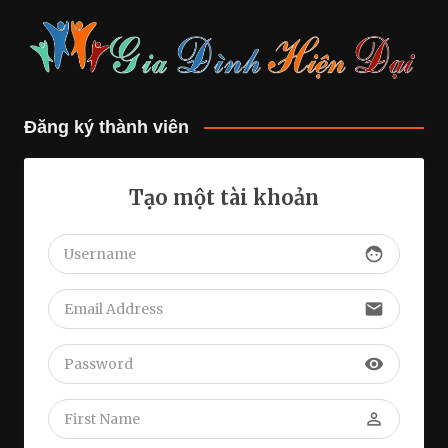
Đăng ký thành viên
Tạo một tài khoản
face
email
visibility
perm_identity