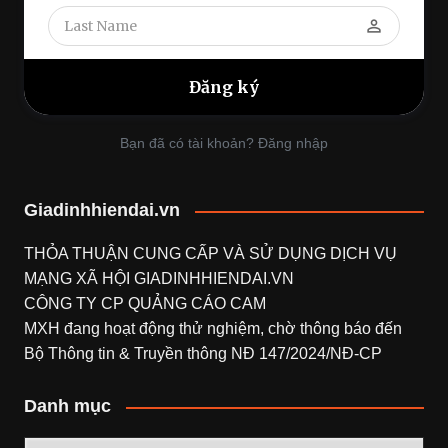
perm_identity
Bạn đã có tài khoản? Đăng nhập
Giadinhhiendai.vn
THỎA THUẬN CUNG CẤP VÀ SỬ DỤNG DỊCH VỤ
MẠNG XÃ HỘI
GIADINHHIENDAI.VN
CÔNG TY CP QUẢNG CÁO CAM
MXH đang hoạt động thử nghiệm, chờ thông báo đến
Bộ Thông tin & Truyền thông NĐ 147/2024/NĐ-CP
Danh mục
Danh