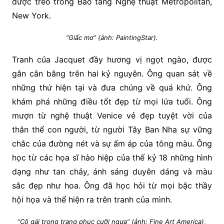
được treo trong Bảo tàng Nghệ thuật Metropolitan,
New York.
“Giấc mơ” (ảnh: PaintingStar).
Tranh của Jacquet đầy hương vị ngọt ngào, được
gắn cân bằng trên hai kỷ nguyên. Ông quan sát về
những thứ hiện tại và đưa chúng về quá khứ. Ông
khám phá những điều tốt đẹp từ mọi lứa tuổi. Ông
mượn từ nghệ thuật Venice vẻ đẹp tuyệt vời của
thân thể con người, từ người Tây Ban Nha sự vững
chắc của đường nét và sự ấm áp của tông màu. Ông
học từ các họa sĩ hào hiệp của thế kỷ 18 những hình
dạng như tan chảy, ánh sáng duyên dáng và màu
sắc đẹp như hoa. Ông đã học hỏi từ mọi bậc thầy
hội họa và thể hiện ra trên tranh của mình.
“Cô gái trong trang phục cưỡi ngựa” (ảnh: Fine Art America)
,