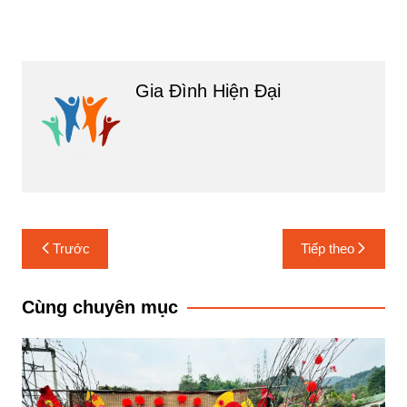
Gia Đình Hiện Đại
Điều
Trước
Tiếp theo
hướng
bài
Cùng chuyên mục
viết