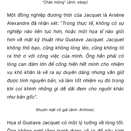
“Chào mừng” (ảnh: ebay).
Một đồng nghiệp đương thời của Jacquet là Arsène
Alexandre đã nhận xét: “
Trong thực tế, không có sự
nghiệp nào liên tục hơn, hoặc một họa sĩ nào giỏi
hơn về mặt kỹ thuật như Gustave Jacquet. Jacquet
không thô bạo, cũng không lỏng lẻo, cũng không tỏ
ra thờ ơ với công việc của mình. Ông hẳn phải có
lòng can đảm lớn để cống hiến hết mình cho nhiệm
vụ khó khăn là vẽ ra sự duyên dáng nhưng vẫn giữ
được tính nguyên bản, và làm tốt nhiệm vụ đó trong
khi coi khinh những gì dễ dãi đem cho người khác
như bản gốc
“.
Khuôn mặt cô gái (ảnh: Arthive).
Họa sĩ Gustave Jacquet có một lý tưởng về lòng tốt.
Ông không nghĩ rằng tranh được vẽ ra để gây kinh