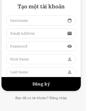
Tạo một tài khoản
face
email
visibility
perm_identity
perm_identity
Bạn đã có tài khoản? Đăng nhập