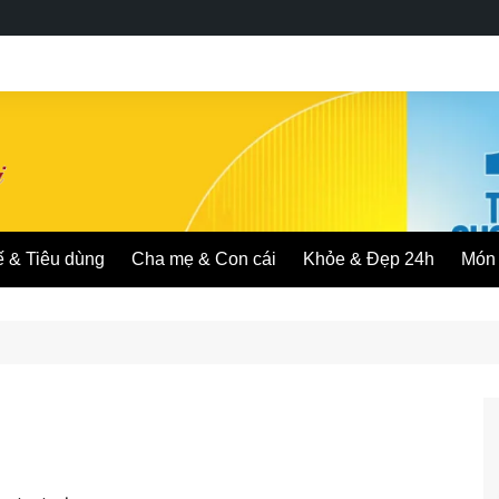
ế & Tiêu dùng
Cha mẹ & Con cái
Khỏe & Đẹp 24h
Món 