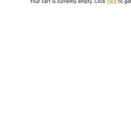
Your cart is currently empty. Click
here
to get